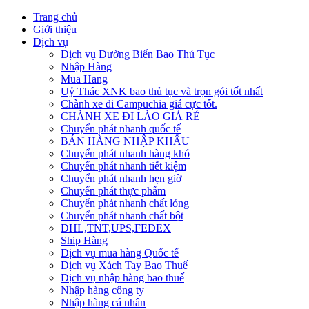
Trang chủ
Giới thiệu
Dịch vụ
Dịch vụ Đường Biển Bao Thủ Tục
Nhập Hàng
Mua Hang
Uỷ Thác XNK bao thủ tục và trọn gói tốt nhất
Chành xe đi Campuchia giá cực tốt.
CHÀNH XE ĐI LÀO GIÁ RẺ
Chuyển phát nhanh quốc tế
BÁN HÀNG NHẬP KHẨU
Chuyển phát nhanh hàng khó
Chuyển phát nhanh tiết kiệm
Chuyển phát nhanh hẹn giờ
Chuyển phát thực phẩm
Chuyển phát nhanh chất lỏng
Chuyển phát nhanh chất bột
DHL,TNT,UPS,FEDEX
Ship Hàng
Dịch vụ mua hàng Quốc tế
Dịch vụ Xách Tay Bao Thuế
Dịch vụ nhập hàng bao thuế
Nhập hàng công ty
Nhập hàng cá nhân