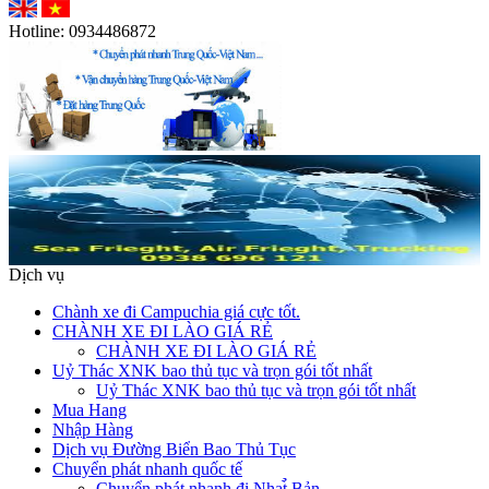
Hotline:
0934486872
Dịch vụ
Chành xe đi Campuchia giá cực tốt.
CHÀNH XE ĐI LÀO GIÁ RẺ
CHÀNH XE ĐI LÀO GIÁ RẺ
Uỷ Thác XNK bao thủ tục và trọn gói tốt nhất
Uỷ Thác XNK bao thủ tục và trọn gói tốt nhất
Mua Hang
Nhập Hàng
Dịch vụ Đường Biển Bao Thủ Tục
Chuyển phát nhanh quốc tế
Chuyển phát nhanh đi Nhat̉̀ Bản