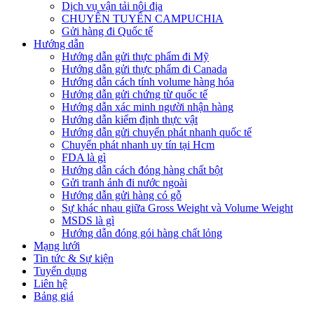
Dịch vụ vận tải nội địa
CHUYÊN TUYẾN CAMPUCHIA
Gửi hàng đi Quốc tế
Hướng dẫn
Hướng dẫn gửi thực phẩm đi Mỹ
Hướng dẫn gửi thực phẩm đi Canada
Hướng dẫn cách tính volume hàng hóa
Hướng dẫn gửi chứng từ quốc tế
Hướng dẫn xác minh người nhận hàng
Hướng dẫn kiểm định thực vật
Hướng dẫn gửi chuyển phát nhanh quốc tế
Chuyển phát nhanh uy tín tại Hcm
FDA là gì
Hướng dẫn cách đóng hàng chất bột
Gửi tranh ảnh đi nước ngoài
Hướng dẫn gửi hàng có gỗ
Sự khác nhau giữa Gross Weight và Volume Weight
MSDS là gì
Hướng dẫn đóng gói hàng chất lỏng
Mạng lưới
Tin tức & Sự kiện
Tuyển dụng
Liên hệ
Bảng giá