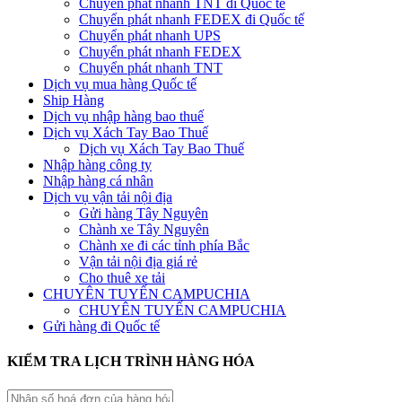
Chuyển phát nhanh TNT đi Quốc tế
Chuyển phát nhanh FEDEX đi Quốc tế
Chuyển phát nhanh UPS
Chuyển phát nhanh FEDEX
Chuyển phát nhanh TNT
Dịch vụ mua hàng Quốc tế
Ship Hàng
Dịch vụ nhập hàng bao thuế
Dịch vụ Xách Tay Bao Thuế
Dịch vụ Xách Tay Bao Thuế
Nhập hàng công ty
Nhập hàng cá nhân
Dịch vụ vận tải nội địa
Gửi hàng Tây Nguyên
Chành xe Tây Nguyên
Chành xe đi các tỉnh phía Bắc
Vận tải nội địa giá rẻ
Cho thuê xe tải
CHUYÊN TUYẾN CAMPUCHIA
CHUYÊN TUYẾN CAMPUCHIA
Gửi hàng đi Quốc tế
KIỂM TRA LỊCH TRÌNH HÀNG HÓA