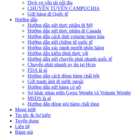
Dịch vụ vận tải nội địa
CHUYÊN TUYẾN CAMPUCHIA
Gửi hàng đi Quốc tế
Hướng dẫn
Hướng dẫn gửi thực phẩm đi Mỹ
Hướng dẫn gửi thực phẩm đi Canada
Hướng dẫn cách tính volume hàng hóa
Hướng dẫn gửi chứng từ quốc tế
Hướng dẫn xác minh người nhận hàng
Hướng dẫn kiểm định thực vật
Hướng dẫn gửi chuyển phát nhanh quốc tế
Chuyển phát nhanh uy tín tại Hcm
FDA là gì
Hướng dẫn cách đóng hàng chất bột
Gửi tranh ảnh đi nước ngoài
Hướng dẫn gửi hàng có gỗ
Sự khác nhau giữa Gross Weight và Volume Weight
MSDS là gì
Hướng dẫn đóng gói hàng chất lỏng
Mạng lưới
Tin tức & Sự kiện
Tuyển dụng
Liên hệ
Bảng giá