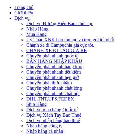
Trang chủ
Giới thiệu
Dịch vụ
Dịch vụ Đường Biển Bao Thủ Tục
Nhập Hàng
Mua Hang
Uỷ Thác XNK bao thủ tục và trọn gói tốt nhất
Chành xe đi Campuchia giá cực tốt.
CHÀNH XE ĐI LÀO GIÁ RẺ
Chuyển phát nhanh quốc tế
BÁN HÀNG NHẬP KHẨU
Chuyển phát nhanh hàng khó
Chuyển phát nhanh tiết kiệm
Chuyển phát nhanh hẹn giờ
Chuyển phát thực phẩm
Chuyển phát nhanh chất lỏng
Chuyển phát nhanh chất bột
DHL,TNT,UPS,FEDEX
Ship Hàng
Dịch vụ mua hàng Quốc tế
Dịch vụ Xách Tay Bao Thuế
Dịch vụ nhập hàng bao thuế
Nhập hàng công ty
Nhập hàng cá nhân