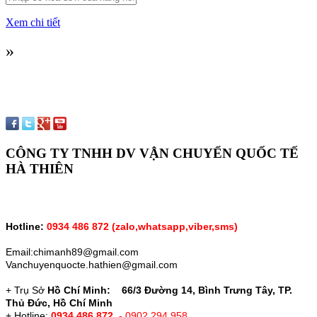
Xem chi tiết
»
CÔNG TY TNHH DV VẬN CHUYỂN QUỐC TẾ
HÀ THIÊN
Hotline:
0934 486 872 (zalo,whatsapp,vỉber,sms)
Email:chimanh89@gmail.com
Vanchuyenquocte.hathien@gmail.com
+ Trụ Sở
Hồ Chí Minh: 66/3 Đường 14, Bình Trưng Tây, TP.
Thủ Đức, Hồ Chí Minh
+ Hotline:
0934 486 872
- 0902 294 958