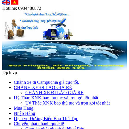
Hotline:
0934486872
Dịch vụ
Chành xe đi Campuchia giá cực tốt.
CHÀNH XE ĐI LÀO GIÁ RẺ
CHÀNH XE ĐI LÀO GIÁ RẺ
Uỷ Thác XNK bao thủ tục và trọn gói tốt nhất
Uỷ Thác XNK bao thủ tục và trọn gói tốt nhất
Mua Hang
Nhập Hàng
Dịch vụ Đường Biển Bao Thủ Tục
Chuyển phát nhanh quốc tế
Chuyển phát nhanh đi Nhat̉̀ Bản