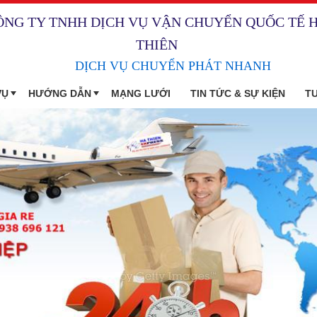
ÔNG TY TNHH DỊCH VỤ VẬN CHUYỂN QUỐC TẾ 
THIÊN
DỊCH VỤ CHUYỂN PHÁT NHANH
VỤ
HƯỚNG DẪN
MẠNG LƯỚI
TIN TỨC & SỰ KIỆN
T