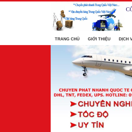
C
TRANG CHỦ
GIỚI THIỆU
DỊCH 