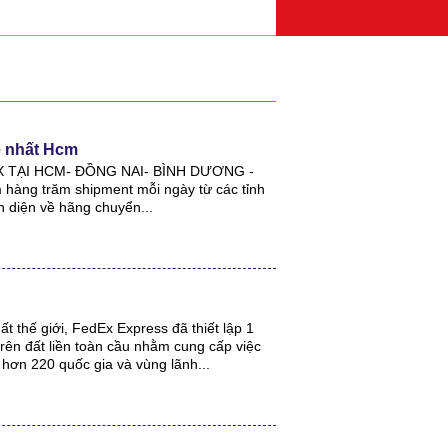
ẻ nhất Hcm
EX TẠI HCM- ĐỒNG NAI- BÌNH DƯƠNG -
hàng trăm shipment mỗi ngày từ các tỉnh
n diện về hãng chuyển...
t thế giới, FedEx Express đã thiết lập 1
rên đất liền toàn cầu nhằm cung cấp việc
hơn 220 quốc gia và vùng lãnh...