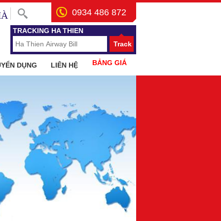
0934 486 872
HÀ
TRACKING HA THIEN
Track
BẢNG GIÁ
UYỂN DỤNG
LIÊN HỆ