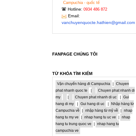
Campuchia - quốc tế
Hotline:
0934 486 872
Email:
vanchuyenquocte.hathien@gmail.com
FANPAGE CHÚNG TÔI
TỪ KHÓA TÌM KIẾM
Vận chuyển hàng đi Campuchia
|
Chuyen
phat nhanh quoc te
|
Chuyen phat nhanh di
my
|
Chuyen phat nhanh di uc
|
Gui
hang di my
|
Gui hang di uc
|
Nhập hàng từ
Campuchia về
|
nhập hàng từ mỹ về
|
nhap
hang tu my ve
|
nhap hang tu uc ve
|
nhap
hang tu trung quoc ve
|
nhap hang tu
campuchia ve