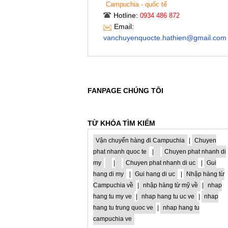
Campuchia - quốc tế
Hotline:
0934 486 872
Email:
vanchuyenquocte.hathien@gmail.com
FANPAGE CHÚNG TÔI
TỪ KHÓA TÌM KIẾM
Vận chuyển hàng đi Campuchia
|
Chuyen
phat nhanh quoc te
|
Chuyen phat nhanh di
my
|
Chuyen phat nhanh di uc
|
Gui
hang di my
|
Gui hang di uc
|
Nhập hàng từ
Campuchia về
|
nhập hàng từ mỹ về
|
nhap
hang tu my ve
|
nhap hang tu uc ve
|
nhap
hang tu trung quoc ve
|
nhap hang tu
campuchia ve