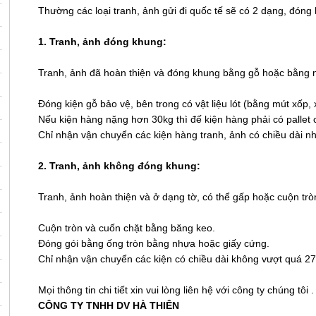
Thường các loại tranh, ảnh
gửi đi quốc tế
sẽ có 2 dạng, đóng
1. Tranh, ảnh đóng khung:
Tranh, ảnh đã hoàn thiện và đóng khung bằng gỗ hoặc bằng n
Đóng kiện gỗ bảo vệ, bên trong có vật liệu lót (bằng mút xốp, 
Nếu kiện hàng nặng hơn 30kg thì đế kiện hàng phải có pallet c
Chỉ nhận vận chuyển các kiện hàng tranh, ảnh có chiều dài 
2. Tranh, ảnh không đóng khung:
Tranh, ảnh hoàn thiện và ở dạng tờ, có thể gấp hoặc cuộn tròn
Cuộn tròn và cuốn chặt bằng băng keo.
Đóng gói bằng ống tròn bằng nhựa hoặc giấy cứng.
Chỉ nhận vận chuyển các kiện có chiều dài không vượt quá 2
Mọi thông tin chi tiết xin vui lòng liên hệ với công ty chúng tôi .
CÔNG TY TNHH DV HÀ THIÊN