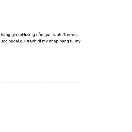
 hàng giá rẻ
Hướng dẫn
gửi tranh đi nước
nuoc ngoai
gui tranh di my
nhap hang tu my