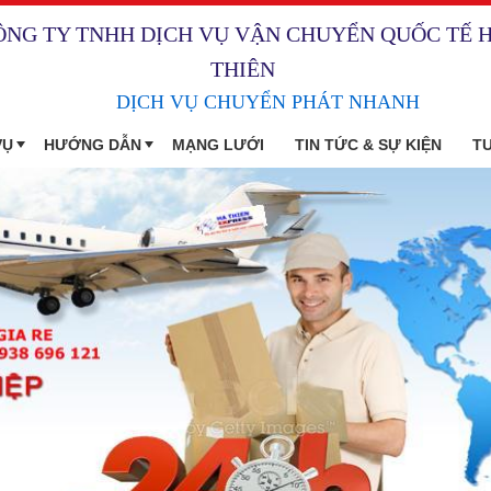
ÔNG TY TNHH DỊCH VỤ VẬN CHUYỂN QUỐC TẾ 
THIÊN
DỊCH VỤ CHUYỂN PHÁT NHANH
VỤ
HƯỚNG DẪN
MẠNG LƯỚI
TIN TỨC & SỰ KIỆN
T