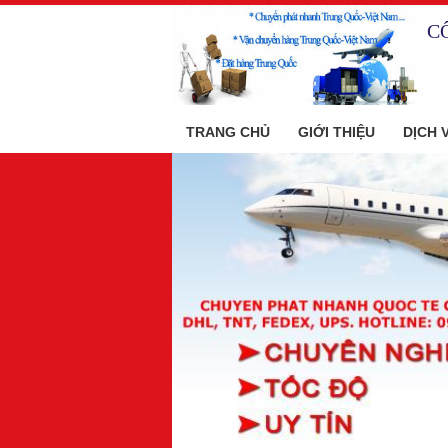
C
TRANG CHỦ
GIỚI THIỆU
DỊCH 