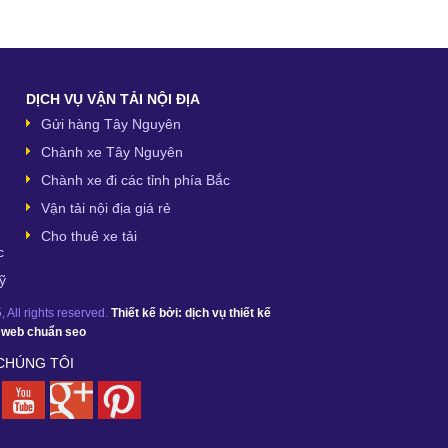
DỊCH VỤ VẬN TẢI NỘI ĐỊA
Gửi hàng Tây Nguyên
Chành xe Tây Nguyên
Chành xe đi các tỉnh phía Bắc
Vận tải nội địa giá rẻ
Cho thuê xe tải
c
ỹ
 All rights reserved.
Thiết kế bởi:
dịch vụ thiết kế
ế web chuẩn seo
 CHÚNG TÔI