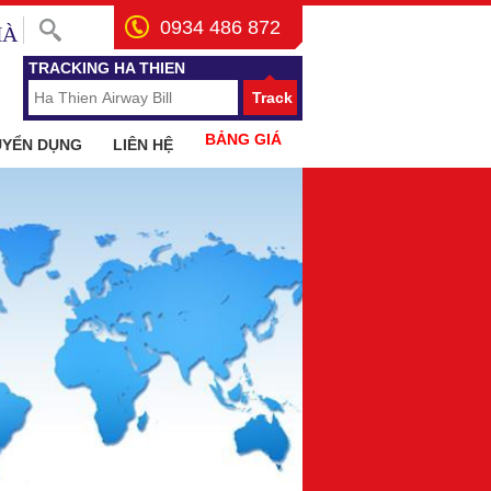
0934 486 872
HÀ
TRACKING HA THIEN
Track
BẢNG GIÁ
UYỂN DỤNG
LIÊN HỆ