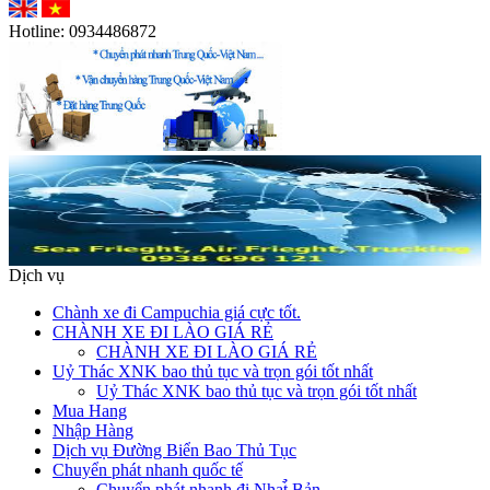
Hotline:
0934486872
Dịch vụ
Chành xe đi Campuchia giá cực tốt.
CHÀNH XE ĐI LÀO GIÁ RẺ
CHÀNH XE ĐI LÀO GIÁ RẺ
Uỷ Thác XNK bao thủ tục và trọn gói tốt nhất
Uỷ Thác XNK bao thủ tục và trọn gói tốt nhất
Mua Hang
Nhập Hàng
Dịch vụ Đường Biển Bao Thủ Tục
Chuyển phát nhanh quốc tế
Chuyển phát nhanh đi Nhat̉̀ Bản