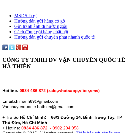
MSDS là gì
Hướng dẫn gửi hàng có gỗ
Gửi tranh ảnh đi nước ngoài
Cách đóng gói hàng chất bột
Hướng dẫn gửi chuyển phát nhanh quốc tê
CÔNG TY TNHH DV VẬN CHUYỂN QUỐC TẾ
HÀ THIÊN
Hotline:
0934 486 872 (zalo,whatsapp,vỉber,sms)
Email:chimanh89@gmail.com
Vanchuyenquocte.hathien@gmail.com
+ Trụ Sở
Hồ Chí Minh: 66/3 Đường 14, Bình Trưng Tây, TP.
Thủ Đức, Hồ Chí Minh
+ Hotline:
0934 486 872
- 0902 294 958