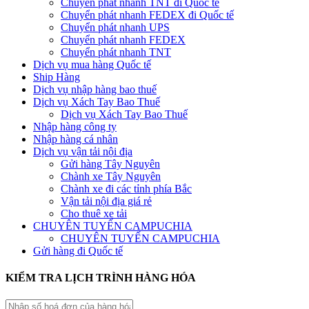
Chuyển phát nhanh TNT đi Quốc tế
Chuyển phát nhanh FEDEX đi Quốc tế
Chuyển phát nhanh UPS
Chuyển phát nhanh FEDEX
Chuyển phát nhanh TNT
Dịch vụ mua hàng Quốc tế
Ship Hàng
Dịch vụ nhập hàng bao thuế
Dịch vụ Xách Tay Bao Thuế
Dịch vụ Xách Tay Bao Thuế
Nhập hàng công ty
Nhập hàng cá nhân
Dịch vụ vận tải nội địa
Gửi hàng Tây Nguyên
Chành xe Tây Nguyên
Chành xe đi các tỉnh phía Bắc
Vận tải nội địa giá rẻ
Cho thuê xe tải
CHUYÊN TUYẾN CAMPUCHIA
CHUYÊN TUYẾN CAMPUCHIA
Gửi hàng đi Quốc tế
KIỂM TRA LỊCH TRÌNH HÀNG HÓA