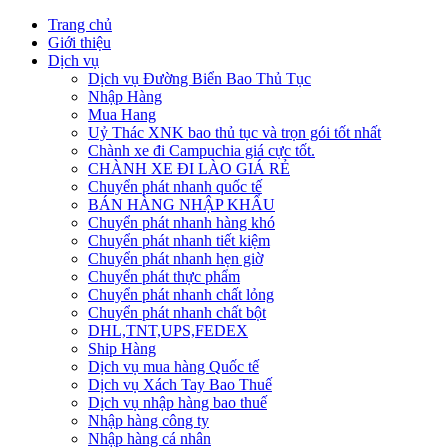
Trang chủ
Giới thiệu
Dịch vụ
Dịch vụ Đường Biển Bao Thủ Tục
Nhập Hàng
Mua Hang
Uỷ Thác XNK bao thủ tục và trọn gói tốt nhất
Chành xe đi Campuchia giá cực tốt.
CHÀNH XE ĐI LÀO GIÁ RẺ
Chuyển phát nhanh quốc tế
BÁN HÀNG NHẬP KHẨU
Chuyển phát nhanh hàng khó
Chuyển phát nhanh tiết kiệm
Chuyển phát nhanh hẹn giờ
Chuyển phát thực phẩm
Chuyển phát nhanh chất lỏng
Chuyển phát nhanh chất bột
DHL,TNT,UPS,FEDEX
Ship Hàng
Dịch vụ mua hàng Quốc tế
Dịch vụ Xách Tay Bao Thuế
Dịch vụ nhập hàng bao thuế
Nhập hàng công ty
Nhập hàng cá nhân