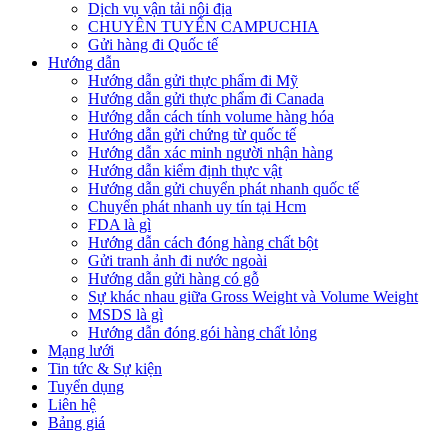
Dịch vụ vận tải nội địa
CHUYÊN TUYẾN CAMPUCHIA
Gửi hàng đi Quốc tế
Hướng dẫn
Hướng dẫn gửi thực phẩm đi Mỹ
Hướng dẫn gửi thực phẩm đi Canada
Hướng dẫn cách tính volume hàng hóa
Hướng dẫn gửi chứng từ quốc tế
Hướng dẫn xác minh người nhận hàng
Hướng dẫn kiểm định thực vật
Hướng dẫn gửi chuyển phát nhanh quốc tế
Chuyển phát nhanh uy tín tại Hcm
FDA là gì
Hướng dẫn cách đóng hàng chất bột
Gửi tranh ảnh đi nước ngoài
Hướng dẫn gửi hàng có gỗ
Sự khác nhau giữa Gross Weight và Volume Weight
MSDS là gì
Hướng dẫn đóng gói hàng chất lỏng
Mạng lưới
Tin tức & Sự kiện
Tuyển dụng
Liên hệ
Bảng giá