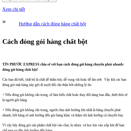
Xem chi tiết
»
Hướng dẫn cách đóng hàng chất bột
Cách đóng gói hàng chất bột
TÍN PHƯỚC EXPRESS chia sẽ với bạn cách đóng gói hàng chuyển phát nhanh:
đóng gói hàng chất bột!
Các bạn đã biết, chất bộ là chất dễ thấm hút, dễ vung vãi hoặc dễ ẩm ướt. Vậy khi các bạn
đóng gói mặt hàng này gửi đi tuyệt đối cẩn thận bởi những lý do:
+ Nếu đóng gói không cẩn trọng, sẽ làm biến chất hoăc thay đổi dạng ban đầu, thiệt thòi sẽ
là người gửi hàng
+ Nếu đóng gói không cẩn trọng, người chịu ảnh hưởng lớn nhất là hãng chuyển phát
nhanh, bởi hàng sẽ anh hưởng đến gói hàng khác và thậm chí ảnh hưởng cả chuyển bay.
Vì vậy hãy đóng gói sản phẩm chất bột vào chai, lọ nhựa và bọc kín vào xốp khí để hạn
chế mọi va đập ảnh hưởng đến hàng