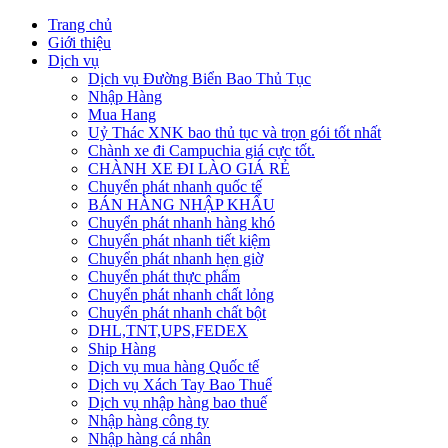
Trang chủ
Giới thiệu
Dịch vụ
Dịch vụ Đường Biển Bao Thủ Tục
Nhập Hàng
Mua Hang
Uỷ Thác XNK bao thủ tục và trọn gói tốt nhất
Chành xe đi Campuchia giá cực tốt.
CHÀNH XE ĐI LÀO GIÁ RẺ
Chuyển phát nhanh quốc tế
BÁN HÀNG NHẬP KHẨU
Chuyển phát nhanh hàng khó
Chuyển phát nhanh tiết kiệm
Chuyển phát nhanh hẹn giờ
Chuyển phát thực phẩm
Chuyển phát nhanh chất lỏng
Chuyển phát nhanh chất bột
DHL,TNT,UPS,FEDEX
Ship Hàng
Dịch vụ mua hàng Quốc tế
Dịch vụ Xách Tay Bao Thuế
Dịch vụ nhập hàng bao thuế
Nhập hàng công ty
Nhập hàng cá nhân