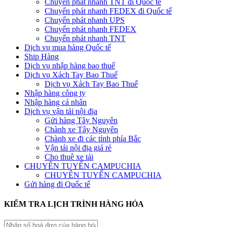
Chuyển phát nhanh TNT đi Quốc tế
Chuyển phát nhanh FEDEX đi Quốc tế
Chuyển phát nhanh UPS
Chuyển phát nhanh FEDEX
Chuyển phát nhanh TNT
Dịch vụ mua hàng Quốc tế
Ship Hàng
Dịch vụ nhập hàng bao thuế
Dịch vụ Xách Tay Bao Thuế
Dịch vụ Xách Tay Bao Thuế
Nhập hàng công ty
Nhập hàng cá nhân
Dịch vụ vận tải nội địa
Gửi hàng Tây Nguyên
Chành xe Tây Nguyên
Chành xe đi các tỉnh phía Bắc
Vận tải nội địa giá rẻ
Cho thuê xe tải
CHUYÊN TUYẾN CAMPUCHIA
CHUYÊN TUYẾN CAMPUCHIA
Gửi hàng đi Quốc tế
KIỂM TRA LỊCH TRÌNH HÀNG HÓA