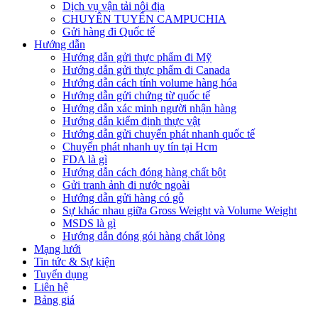
Dịch vụ vận tải nội địa
CHUYÊN TUYẾN CAMPUCHIA
Gửi hàng đi Quốc tế
Hướng dẫn
Hướng dẫn gửi thực phẩm đi Mỹ
Hướng dẫn gửi thực phẩm đi Canada
Hướng dẫn cách tính volume hàng hóa
Hướng dẫn gửi chứng từ quốc tế
Hướng dẫn xác minh người nhận hàng
Hướng dẫn kiểm định thực vật
Hướng dẫn gửi chuyển phát nhanh quốc tế
Chuyển phát nhanh uy tín tại Hcm
FDA là gì
Hướng dẫn cách đóng hàng chất bột
Gửi tranh ảnh đi nước ngoài
Hướng dẫn gửi hàng có gỗ
Sự khác nhau giữa Gross Weight và Volume Weight
MSDS là gì
Hướng dẫn đóng gói hàng chất lỏng
Mạng lưới
Tin tức & Sự kiện
Tuyển dụng
Liên hệ
Bảng giá