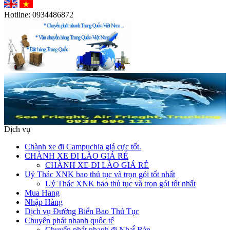
Hotline:
0934486872
Dịch vụ
Chành xe đi Campuchia giá cực tốt.
CHÀNH XE ĐI LÀO GIÁ RẺ
CHÀNH XE ĐI LÀO GIÁ RẺ
Uỷ Thác XNK bao thủ tục và trọn gói tốt nhất
Uỷ Thác XNK bao thủ tục và trọn gói tốt nhất
Mua Hang
Nhập Hàng
Dịch vụ Đường Biển Bao Thủ Tục
Chuyển phát nhanh quốc tế
Chuyển phát nhanh đi Nhat̉̀ Bản