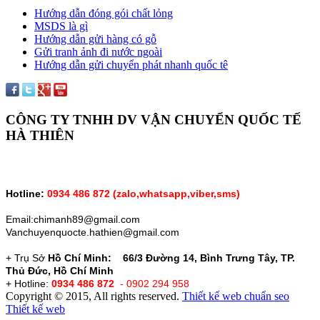
Hướng dẫn đóng gói chất lỏng
MSDS là gì
Hướng dẫn gửi hàng có gỗ
Gửi tranh ảnh đi nước ngoài
Hướng dẫn gửi chuyển phát nhanh quốc tê
CÔNG TY TNHH DV VẬN CHUYỂN QUỐC TẾ
HÀ THIÊN
Hotline:
0934 486 872 (zalo,whatsapp,vỉber,sms)
Email:chimanh89@gmail.com
Vanchuyenquocte.hathien@gmail.com
+ Trụ Sở
Hồ Chí Minh: 66/3 Đường 14, Bình Trưng Tây, TP.
Thủ Đức, Hồ Chí Minh
+ Hotline:
0934 486 872
- 0902 294 958
Copyright © 2015, All rights reserved.
Thiết kế web chuẩn seo
Thiết kế web