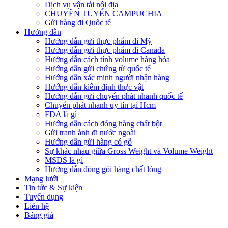
Dịch vụ vận tải nội địa
CHUYÊN TUYẾN CAMPUCHIA
Gửi hàng đi Quốc tế
Hướng dẫn
Hướng dẫn gửi thực phẩm đi Mỹ
Hướng dẫn gửi thực phẩm đi Canada
Hướng dẫn cách tính volume hàng hóa
Hướng dẫn gửi chứng từ quốc tế
Hướng dẫn xác minh người nhận hàng
Hướng dẫn kiểm định thực vật
Hướng dẫn gửi chuyển phát nhanh quốc tế
Chuyển phát nhanh uy tín tại Hcm
FDA là gì
Hướng dẫn cách đóng hàng chất bột
Gửi tranh ảnh đi nước ngoài
Hướng dẫn gửi hàng có gỗ
Sự khác nhau giữa Gross Weight và Volume Weight
MSDS là gì
Hướng dẫn đóng gói hàng chất lỏng
Mạng lưới
Tin tức & Sự kiện
Tuyển dụng
Liên hệ
Bảng giá