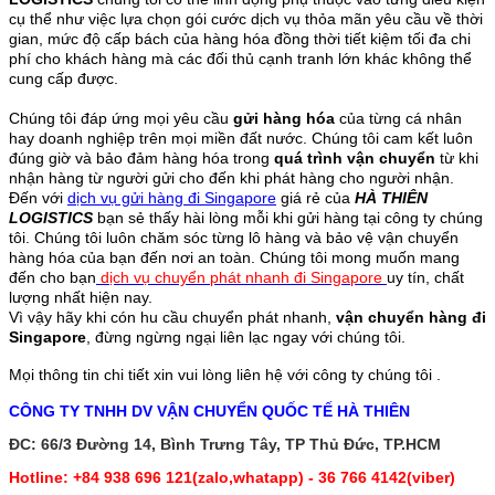
cụ thể như việc lựa chọn gói cước dịch vụ thỏa mãn yêu cầu về thời
gian, mức độ cấp bách của hàng hóa đồng thời tiết kiệm tối đa chi
phí cho khách hàng mà các đối thủ cạnh tranh lớn khác không thể
cung cấp được.
Chúng tôi đáp ứng mọi yêu cầu
gửi hàng hóa
của từng cá nhân
hay doanh nghiệp trên mọi miền đất nước. Chúng tôi cam kết luôn
đúng giờ và bảo đảm hàng hóa trong
quá trình vận chuyển
từ khi
nhận hàng từ người gửi cho đến khi phát hàng cho người nhận.
Đến với
dịch vụ gửi hàng đi Singapore
giá rẻ của
HÀ THIÊN
LOGISTICS
bạn sẻ thấy hài lòng mỗi khi gửi hàng tại công ty chúng
tôi. Chúng tôi luôn chăm sóc từng lô hàng và bảo vệ vận chuyển
hàng hóa của bạn đến nơi an toàn. Chúng tôi mong muốn mang
đến cho bạn
dịch vụ chuyển phát nhanh đi Singapore
uy tín, chất
lượng nhất hiện nay.
Vì vậy hãy khi cón hu cầu chuyển phát nhanh,
vận chuyển hàng đi
Singapore
, đừng ngừng ngại liên lạc ngay với chúng tôi.
Mọi thông tin chi tiết xin vui lòng liên hệ với công ty chúng tôi .
CÔNG TY TNHH DV VẬN CHUYỂN QUỐC TẾ HÀ THIÊN
ĐC: 66/3 Đường 14, Bình Trưng Tây, TP Thủ Đức, TP.HCM
Hotline: +84 938 696 121(zalo,whatapp) - 36 766 4142(viber)