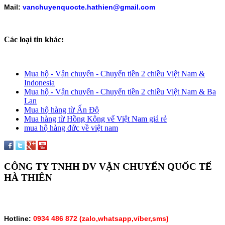
Mail:
vanchuyenquocte.hathien@gmail.com
Các loại tin khác:
Mua hộ - Vận chuyển - Chuyển tiền 2 chiều Việt Nam &
Indonesia
Mua hộ - Vận chuyển - Chuyển tiền 2 chiều Việt Nam & Ba
Lan
Mua hộ hàng từ Ấn Độ
Mua hàng từ Hồng Kông vể Việt Nam giá rẻ
mua hộ hàng đức về việt nam
CÔNG TY TNHH DV VẬN CHUYỂN QUỐC TẾ
HÀ THIÊN
Hotline:
0934 486 872 (zalo,whatsapp,vỉber,sms)