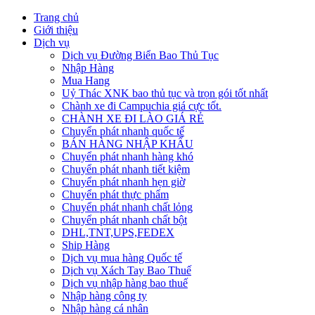
Trang chủ
Giới thiệu
Dịch vụ
Dịch vụ Đường Biển Bao Thủ Tục
Nhập Hàng
Mua Hang
Uỷ Thác XNK bao thủ tục và trọn gói tốt nhất
Chành xe đi Campuchia giá cực tốt.
CHÀNH XE ĐI LÀO GIÁ RẺ
Chuyển phát nhanh quốc tế
BÁN HÀNG NHẬP KHẨU
Chuyển phát nhanh hàng khó
Chuyển phát nhanh tiết kiệm
Chuyển phát nhanh hẹn giờ
Chuyển phát thực phẩm
Chuyển phát nhanh chất lỏng
Chuyển phát nhanh chất bột
DHL,TNT,UPS,FEDEX
Ship Hàng
Dịch vụ mua hàng Quốc tế
Dịch vụ Xách Tay Bao Thuế
Dịch vụ nhập hàng bao thuế
Nhập hàng công ty
Nhập hàng cá nhân