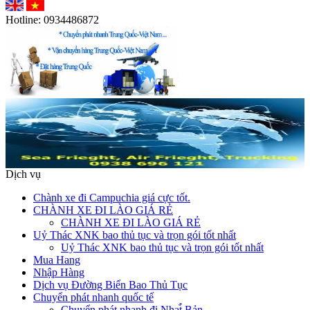
Hotline:
0934486872
Dịch vụ
Chành xe đi Campuchia giá cực tốt.
CHÀNH XE ĐI LÀO GIÁ RẺ
CHÀNH XE ĐI LÀO GIÁ RẺ
Uỷ Thác XNK bao thủ tục và trọn gói tốt nhất
Uỷ Thác XNK bao thủ tục và trọn gói tốt nhất
Mua Hang
Nhập Hàng
Dịch vụ Đường Biển Bao Thủ Tục
Chuyển phát nhanh quốc tế
Chuyển phát nhanh đi Nhat̉̀ Bản