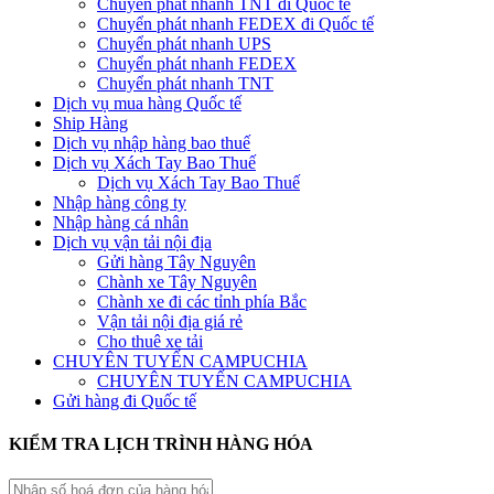
Chuyển phát nhanh TNT đi Quốc tế
Chuyển phát nhanh FEDEX đi Quốc tế
Chuyển phát nhanh UPS
Chuyển phát nhanh FEDEX
Chuyển phát nhanh TNT
Dịch vụ mua hàng Quốc tế
Ship Hàng
Dịch vụ nhập hàng bao thuế
Dịch vụ Xách Tay Bao Thuế
Dịch vụ Xách Tay Bao Thuế
Nhập hàng công ty
Nhập hàng cá nhân
Dịch vụ vận tải nội địa
Gửi hàng Tây Nguyên
Chành xe Tây Nguyên
Chành xe đi các tỉnh phía Bắc
Vận tải nội địa giá rẻ
Cho thuê xe tải
CHUYÊN TUYẾN CAMPUCHIA
CHUYÊN TUYẾN CAMPUCHIA
Gửi hàng đi Quốc tế
KIỂM TRA LỊCH TRÌNH HÀNG HÓA