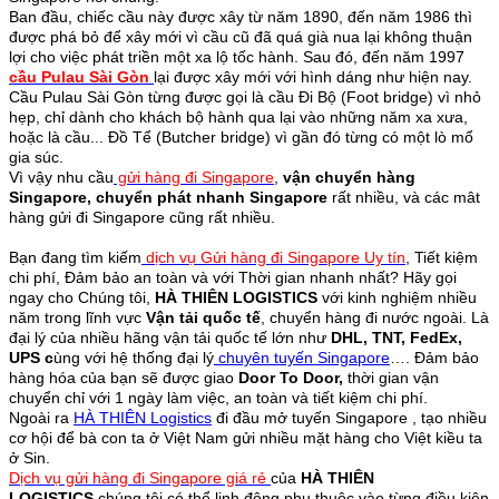
Ban đầu, chiếc cầu này được xây từ năm 1890, đến năm 1986 thì
được phá bỏ để xây mới vì cầu cũ đã quá già nua lại không thuận
lợi cho việc phát triền một xa lộ tốc hành. Sau đó, đến năm 1997
cầu Pulau Sài Gòn
lại được xây mới với hình dáng như hiện nay.
Cầu Pulau Sài Gòn từng được gọi là cầu Đi Bộ (Foot bridge) vì nhỏ
hẹp, chỉ dành cho khách bộ hành qua lại vào những năm xa xưa,
hoặc là cầu... Đồ Tể (Butcher bridge) vì gần đó từng có một lò mổ
gia súc.
Vì vậy nhu cầu
gửi hàng đi Singapore
,
vận chuyển hàng
Singapore, chuyển phát nhanh Singapore
rất nhiều, và các mât
hàng gửi đi Singapore cũng rất nhiều.
Bạn đang tìm kiếm
dịch vụ Gửi hàng đi Singapore Uy tín
, Tiết kiệm
chi phí, Đảm bảo an toàn và với Thời gian nhanh nhất? Hãy gọi
ngay cho Chúng tôi,
HÀ THIÊN LOGISTICS
với kinh nghiệm nhiều
năm trong lĩnh vực
Vận tải quốc tế
, chuyển hàng đi nước ngoài. Là
đại lý của nhiều hãng vận tải quốc tế lớn như
DHL, TNT, FedEx,
UPS c
ùng với hệ thống đại lý
chuyên tuyến Singapore
…. Đảm bảo
hàng hóa của bạn sẽ được giao
Door To Door,
thời gian vận
chuyển chỉ với 1 ngày làm việc, an toàn và tiết kiệm chi phí.
Ngoài ra
HÀ THIÊN Logistics
đi đầu mở tuyến Singapore , tạo nhiều
cơ hội để bà con ta ở Việt Nam gửi nhiều mặt hàng cho Việt kiều ta
ở Sin.
Dịch vụ gửi hàng đi Singapore giá rẻ
của
HÀ THIÊN
LOGISTICS
chúng tôi có thể linh động phụ thuộc vào từng điều kiện