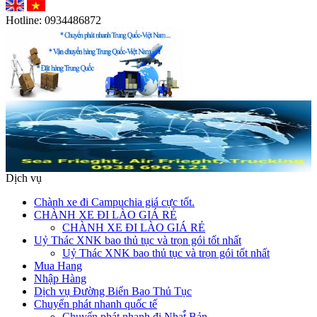
Hotline:
0934486872
Dịch vụ
Chành xe đi Campuchia giá cực tốt.
CHÀNH XE ĐI LÀO GIÁ RẺ
CHÀNH XE ĐI LÀO GIÁ RẺ
Uỷ Thác XNK bao thủ tục và trọn gói tốt nhất
Uỷ Thác XNK bao thủ tục và trọn gói tốt nhất
Mua Hang
Nhập Hàng
Dịch vụ Đường Biển Bao Thủ Tục
Chuyển phát nhanh quốc tế
Chuyển phát nhanh đi Nhat̉̀ Bản