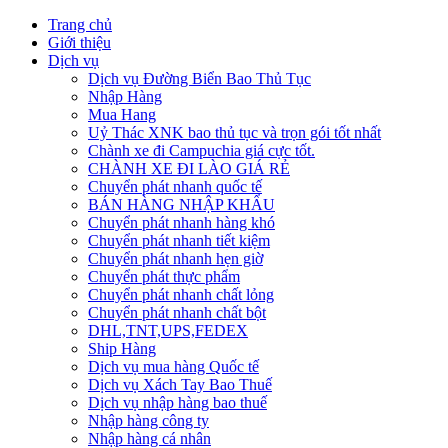
Trang chủ
Giới thiệu
Dịch vụ
Dịch vụ Đường Biển Bao Thủ Tục
Nhập Hàng
Mua Hang
Uỷ Thác XNK bao thủ tục và trọn gói tốt nhất
Chành xe đi Campuchia giá cực tốt.
CHÀNH XE ĐI LÀO GIÁ RẺ
Chuyển phát nhanh quốc tế
BÁN HÀNG NHẬP KHẨU
Chuyển phát nhanh hàng khó
Chuyển phát nhanh tiết kiệm
Chuyển phát nhanh hẹn giờ
Chuyển phát thực phẩm
Chuyển phát nhanh chất lỏng
Chuyển phát nhanh chất bột
DHL,TNT,UPS,FEDEX
Ship Hàng
Dịch vụ mua hàng Quốc tế
Dịch vụ Xách Tay Bao Thuế
Dịch vụ nhập hàng bao thuế
Nhập hàng công ty
Nhập hàng cá nhân