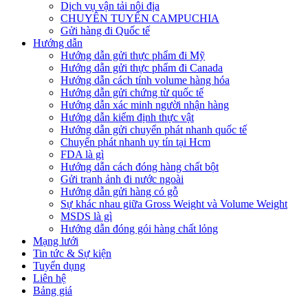
Dịch vụ vận tải nội địa
CHUYÊN TUYẾN CAMPUCHIA
Gửi hàng đi Quốc tế
Hướng dẫn
Hướng dẫn gửi thực phẩm đi Mỹ
Hướng dẫn gửi thực phẩm đi Canada
Hướng dẫn cách tính volume hàng hóa
Hướng dẫn gửi chứng từ quốc tế
Hướng dẫn xác minh người nhận hàng
Hướng dẫn kiểm định thực vật
Hướng dẫn gửi chuyển phát nhanh quốc tế
Chuyển phát nhanh uy tín tại Hcm
FDA là gì
Hướng dẫn cách đóng hàng chất bột
Gửi tranh ảnh đi nước ngoài
Hướng dẫn gửi hàng có gỗ
Sự khác nhau giữa Gross Weight và Volume Weight
MSDS là gì
Hướng dẫn đóng gói hàng chất lỏng
Mạng lưới
Tin tức & Sự kiện
Tuyển dụng
Liên hệ
Bảng giá