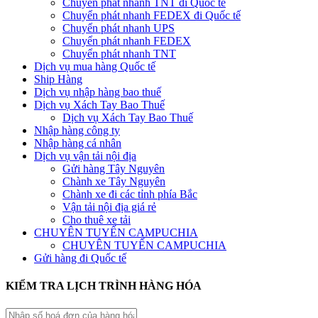
Chuyển phát nhanh TNT đi Quốc tế
Chuyển phát nhanh FEDEX đi Quốc tế
Chuyển phát nhanh UPS
Chuyển phát nhanh FEDEX
Chuyển phát nhanh TNT
Dịch vụ mua hàng Quốc tế
Ship Hàng
Dịch vụ nhập hàng bao thuế
Dịch vụ Xách Tay Bao Thuế
Dịch vụ Xách Tay Bao Thuế
Nhập hàng công ty
Nhập hàng cá nhân
Dịch vụ vận tải nội địa
Gửi hàng Tây Nguyên
Chành xe Tây Nguyên
Chành xe đi các tỉnh phía Bắc
Vận tải nội địa giá rẻ
Cho thuê xe tải
CHUYÊN TUYẾN CAMPUCHIA
CHUYÊN TUYẾN CAMPUCHIA
Gửi hàng đi Quốc tế
KIỂM TRA LỊCH TRÌNH HÀNG HÓA