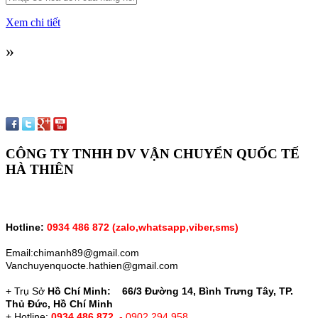
Xem chi tiết
»
CÔNG TY TNHH DV VẬN CHUYỂN QUỐC TẾ
HÀ THIÊN
Hotline:
0934 486 872 (zalo,whatsapp,vỉber,sms)
Email:chimanh89@gmail.com
Vanchuyenquocte.hathien@gmail.com
+ Trụ Sở
Hồ Chí Minh: 66/3 Đường 14, Bình Trưng Tây, TP.
Thủ Đức, Hồ Chí Minh
+ Hotline:
0934 486 872
- 0902 294 958