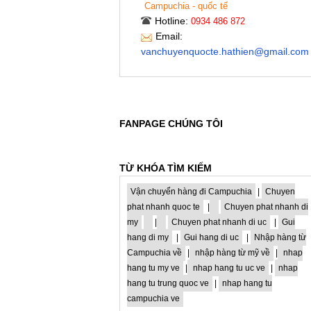
Campuchia - quốc tế
Hotline:
0934 486 872
Email:
vanchuyenquocte.hathien@gmail.com
FANPAGE CHÚNG TÔI
TỪ KHÓA TÌM KIẾM
Vận chuyển hàng đi Campuchia
|
Chuyen
phat nhanh quoc te
|
Chuyen phat nhanh di
my
|
Chuyen phat nhanh di uc
|
Gui
hang di my
|
Gui hang di uc
|
Nhập hàng từ
Campuchia về
|
nhập hàng từ mỹ về
|
nhap
hang tu my ve
|
nhap hang tu uc ve
|
nhap
hang tu trung quoc ve
|
nhap hang tu
campuchia ve