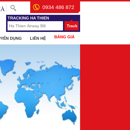
0934 486 872
HÀ
TRACKING HA THIEN
Track
BẢNG GIÁ
UYỂN DỤNG
LIÊN HỆ