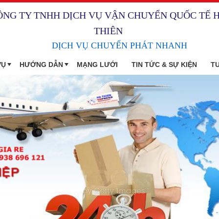
ÔNG TY TNHH DỊCH VỤ VẬN CHUYỂN QUỐC TẾ 
THIÊN
DỊCH VỤ CHUYỂN PHÁT NHANH
VỤ
HƯỚNG DẪN
MẠNG LƯỚI
TIN TỨC & SỰ KIỆN
T