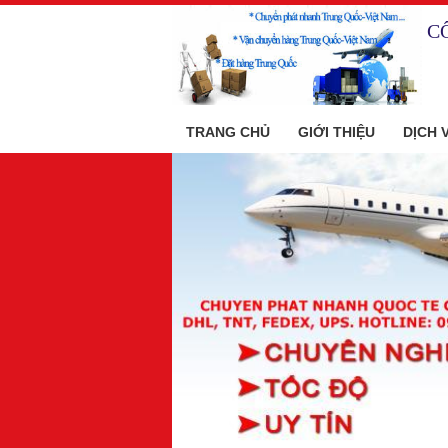
C
TRANG CHỦ
GIỚI THIỆU
DỊCH 