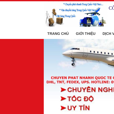
C
TRANG CHỦ
GIỚI THIỆU
DỊCH 