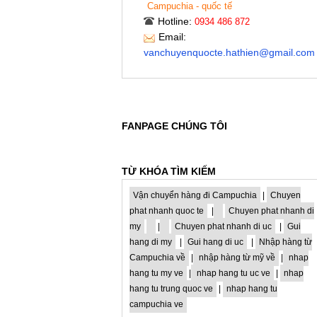
Campuchia - quốc tế
Hotline:
0934 486 872
Email:
vanchuyenquocte.hathien@gmail.com
FANPAGE CHÚNG TÔI
TỪ KHÓA TÌM KIẾM
Vận chuyển hàng đi Campuchia
|
Chuyen
phat nhanh quoc te
|
Chuyen phat nhanh di
my
|
Chuyen phat nhanh di uc
|
Gui
hang di my
|
Gui hang di uc
|
Nhập hàng từ
Campuchia về
|
nhập hàng từ mỹ về
|
nhap
hang tu my ve
|
nhap hang tu uc ve
|
nhap
hang tu trung quoc ve
|
nhap hang tu
campuchia ve