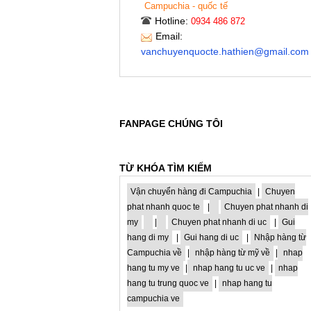
Campuchia - quốc tế
Hotline:
0934 486 872
Email:
vanchuyenquocte.hathien@gmail.com
FANPAGE CHÚNG TÔI
TỪ KHÓA TÌM KIẾM
Vận chuyển hàng đi Campuchia
|
Chuyen
phat nhanh quoc te
|
Chuyen phat nhanh di
my
|
Chuyen phat nhanh di uc
|
Gui
hang di my
|
Gui hang di uc
|
Nhập hàng từ
Campuchia về
|
nhập hàng từ mỹ về
|
nhap
hang tu my ve
|
nhap hang tu uc ve
|
nhap
hang tu trung quoc ve
|
nhap hang tu
campuchia ve