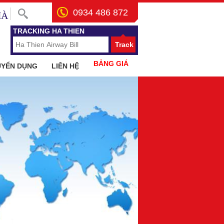
0934 486 872
HÀ
TRACKING HA THIEN
Track
BẢNG GIÁ
UYỂN DỤNG
LIÊN HỆ