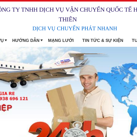
ÔNG TY TNHH DỊCH VỤ VẬN CHUYỂN QUỐC TẾ 
THIÊN
DỊCH VỤ CHUYỂN PHÁT NHANH
VỤ
HƯỚNG DẪN
MẠNG LƯỚI
TIN TỨC & SỰ KIỆN
T