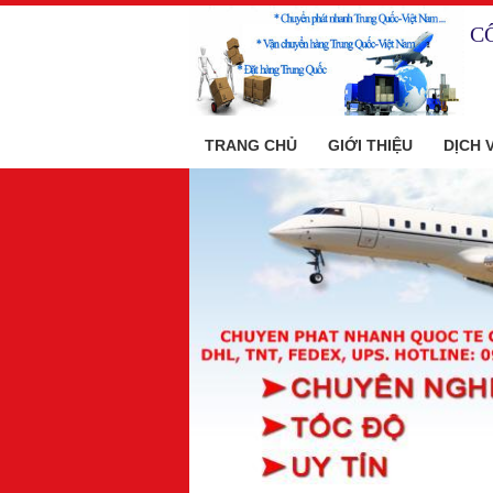
C
TRANG CHỦ
GIỚI THIỆU
DỊCH 