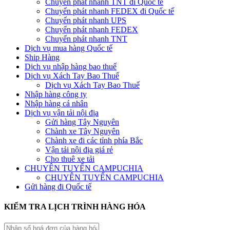
Chuyển phát nhanh TNT đi Quốc tế
Chuyển phát nhanh FEDEX đi Quốc tế
Chuyển phát nhanh UPS
Chuyển phát nhanh FEDEX
Chuyển phát nhanh TNT
Dịch vụ mua hàng Quốc tế
Ship Hàng
Dịch vụ nhập hàng bao thuế
Dịch vụ Xách Tay Bao Thuế
Dịch vụ Xách Tay Bao Thuế
Nhập hàng công ty
Nhập hàng cá nhân
Dịch vụ vận tải nội địa
Gửi hàng Tây Nguyên
Chành xe Tây Nguyên
Chành xe đi các tỉnh phía Bắc
Vận tải nội địa giá rẻ
Cho thuê xe tải
CHUYÊN TUYẾN CAMPUCHIA
CHUYÊN TUYẾN CAMPUCHIA
Gửi hàng đi Quốc tế
KIỂM TRA LỊCH TRÌNH HÀNG HÓA