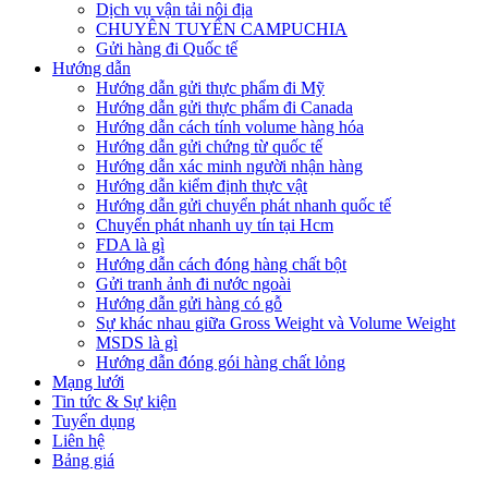
Dịch vụ vận tải nội địa
CHUYÊN TUYẾN CAMPUCHIA
Gửi hàng đi Quốc tế
Hướng dẫn
Hướng dẫn gửi thực phẩm đi Mỹ
Hướng dẫn gửi thực phẩm đi Canada
Hướng dẫn cách tính volume hàng hóa
Hướng dẫn gửi chứng từ quốc tế
Hướng dẫn xác minh người nhận hàng
Hướng dẫn kiểm định thực vật
Hướng dẫn gửi chuyển phát nhanh quốc tế
Chuyển phát nhanh uy tín tại Hcm
FDA là gì
Hướng dẫn cách đóng hàng chất bột
Gửi tranh ảnh đi nước ngoài
Hướng dẫn gửi hàng có gỗ
Sự khác nhau giữa Gross Weight và Volume Weight
MSDS là gì
Hướng dẫn đóng gói hàng chất lỏng
Mạng lưới
Tin tức & Sự kiện
Tuyển dụng
Liên hệ
Bảng giá