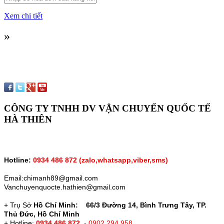
Xem chi tiết
»
CÔNG TY TNHH DV VẬN CHUYỂN QUỐC TẾ
HÀ THIÊN
Hotline:
0934 486 872 (zalo,whatsapp,vỉber,sms)
Email:chimanh89@gmail.com
Vanchuyenquocte.hathien@gmail.com
+ Trụ Sở
Hồ Chí Minh: 66/3 Đường 14, Bình Trưng Tây, TP.
Thủ Đức, Hồ Chí Minh
+ Hotline:
0934 486 872
- 0902 294 958