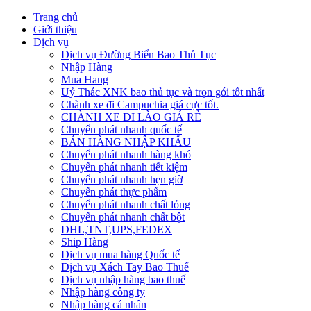
Trang chủ
Giới thiệu
Dịch vụ
Dịch vụ Đường Biển Bao Thủ Tục
Nhập Hàng
Mua Hang
Uỷ Thác XNK bao thủ tục và trọn gói tốt nhất
Chành xe đi Campuchia giá cực tốt.
CHÀNH XE ĐI LÀO GIÁ RẺ
Chuyển phát nhanh quốc tế
BÁN HÀNG NHẬP KHẨU
Chuyển phát nhanh hàng khó
Chuyển phát nhanh tiết kiệm
Chuyển phát nhanh hẹn giờ
Chuyển phát thực phẩm
Chuyển phát nhanh chất lỏng
Chuyển phát nhanh chất bột
DHL,TNT,UPS,FEDEX
Ship Hàng
Dịch vụ mua hàng Quốc tế
Dịch vụ Xách Tay Bao Thuế
Dịch vụ nhập hàng bao thuế
Nhập hàng công ty
Nhập hàng cá nhân