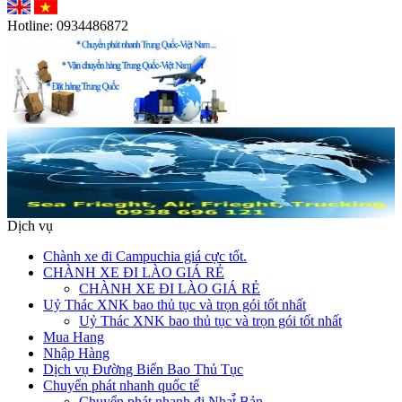
Hotline:
0934486872
Dịch vụ
Chành xe đi Campuchia giá cực tốt.
CHÀNH XE ĐI LÀO GIÁ RẺ
CHÀNH XE ĐI LÀO GIÁ RẺ
Uỷ Thác XNK bao thủ tục và trọn gói tốt nhất
Uỷ Thác XNK bao thủ tục và trọn gói tốt nhất
Mua Hang
Nhập Hàng
Dịch vụ Đường Biển Bao Thủ Tục
Chuyển phát nhanh quốc tế
Chuyển phát nhanh đi Nhat̉̀ Bản