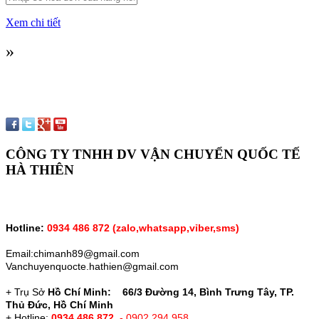
Xem chi tiết
»
CÔNG TY TNHH DV VẬN CHUYỂN QUỐC TẾ
HÀ THIÊN
Hotline:
0934 486 872 (zalo,whatsapp,vỉber,sms)
Email:chimanh89@gmail.com
Vanchuyenquocte.hathien@gmail.com
+ Trụ Sở
Hồ Chí Minh: 66/3 Đường 14, Bình Trưng Tây, TP.
Thủ Đức, Hồ Chí Minh
+ Hotline:
0934 486 872
- 0902 294 958