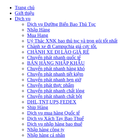
Trang chủ
Giới thiệu
Dịch vụ
Dịch vụ Đường Biển Bao Thủ Tục
Nhập Hàng
Mua Hang
Uỷ Thác XNK bao thủ tục và trọn gói tốt nhất
Chành xe đi Campuchia giá cực tốt.
CHÀNH XE ĐI LÀO GIÁ RẺ
Chuyển phát nhanh quốc tế
BÁN HÀNG NHẬP KHẨU
Chuyển phát nhanh hàng khó
Chuyển phát nhanh tiết kiệm
Chuyển phát nhanh hẹn giờ
Chuyển phát thực phẩm
Chuyển phát nhanh chất lỏng
Chuyển phát nhanh chất bột
DHL,TNT,UPS,FEDEX
Ship Hàng
Dịch vụ mua hàng Quốc tế
Dịch vụ Xách Tay Bao Thuế
Dịch vụ nhập hàng bao thuế
Nhập hàng công ty
Nhập hàng cá nhân