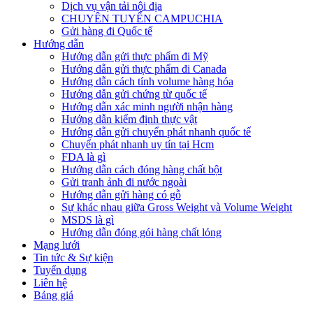
Dịch vụ vận tải nội địa
CHUYÊN TUYẾN CAMPUCHIA
Gửi hàng đi Quốc tế
Hướng dẫn
Hướng dẫn gửi thực phẩm đi Mỹ
Hướng dẫn gửi thực phẩm đi Canada
Hướng dẫn cách tính volume hàng hóa
Hướng dẫn gửi chứng từ quốc tế
Hướng dẫn xác minh người nhận hàng
Hướng dẫn kiểm định thực vật
Hướng dẫn gửi chuyển phát nhanh quốc tế
Chuyển phát nhanh uy tín tại Hcm
FDA là gì
Hướng dẫn cách đóng hàng chất bột
Gửi tranh ảnh đi nước ngoài
Hướng dẫn gửi hàng có gỗ
Sự khác nhau giữa Gross Weight và Volume Weight
MSDS là gì
Hướng dẫn đóng gói hàng chất lỏng
Mạng lưới
Tin tức & Sự kiện
Tuyển dụng
Liên hệ
Bảng giá