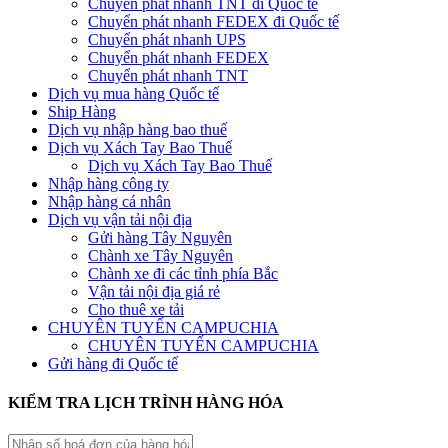
Chuyển phát nhanh TNT đi Quốc tế
Chuyển phát nhanh FEDEX đi Quốc tế
Chuyển phát nhanh UPS
Chuyển phát nhanh FEDEX
Chuyển phát nhanh TNT
Dịch vụ mua hàng Quốc tế
Ship Hàng
Dịch vụ nhập hàng bao thuế
Dịch vụ Xách Tay Bao Thuế
Dịch vụ Xách Tay Bao Thuế
Nhập hàng công ty
Nhập hàng cá nhân
Dịch vụ vận tải nội địa
Gửi hàng Tây Nguyên
Chành xe Tây Nguyên
Chành xe đi các tỉnh phía Bắc
Vận tải nội địa giá rẻ
Cho thuê xe tải
CHUYÊN TUYẾN CAMPUCHIA
CHUYÊN TUYẾN CAMPUCHIA
Gửi hàng đi Quốc tế
KIỂM TRA LỊCH TRÌNH HÀNG HÓA