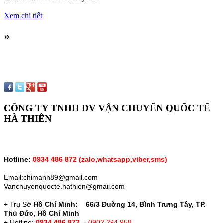
Xem chi tiết
»
CÔNG TY TNHH DV VẬN CHUYỂN QUỐC TẾ
HÀ THIÊN
Hotline:
0934 486 872 (zalo,whatsapp,vỉber,sms)
Email:chimanh89@gmail.com
Vanchuyenquocte.hathien@gmail.com
+ Trụ Sở
Hồ Chí Minh: 66/3 Đường 14, Bình Trưng Tây, TP.
Thủ Đức, Hồ Chí Minh
+ Hotline:
0934 486 872
- 0902 294 958