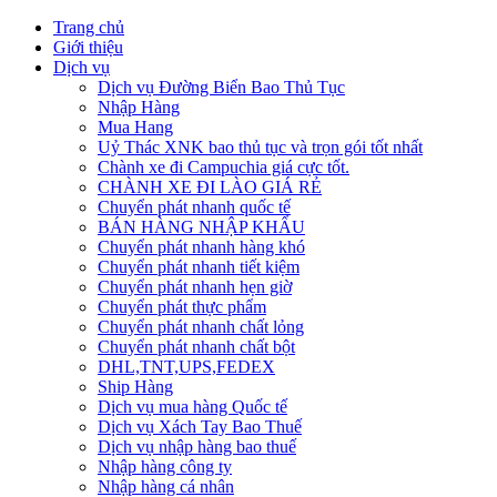
Trang chủ
Giới thiệu
Dịch vụ
Dịch vụ Đường Biển Bao Thủ Tục
Nhập Hàng
Mua Hang
Uỷ Thác XNK bao thủ tục và trọn gói tốt nhất
Chành xe đi Campuchia giá cực tốt.
CHÀNH XE ĐI LÀO GIÁ RẺ
Chuyển phát nhanh quốc tế
BÁN HÀNG NHẬP KHẨU
Chuyển phát nhanh hàng khó
Chuyển phát nhanh tiết kiệm
Chuyển phát nhanh hẹn giờ
Chuyển phát thực phẩm
Chuyển phát nhanh chất lỏng
Chuyển phát nhanh chất bột
DHL,TNT,UPS,FEDEX
Ship Hàng
Dịch vụ mua hàng Quốc tế
Dịch vụ Xách Tay Bao Thuế
Dịch vụ nhập hàng bao thuế
Nhập hàng công ty
Nhập hàng cá nhân