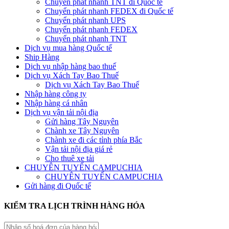
Chuyển phát nhanh TNT đi Quốc tế
Chuyển phát nhanh FEDEX đi Quốc tế
Chuyển phát nhanh UPS
Chuyển phát nhanh FEDEX
Chuyển phát nhanh TNT
Dịch vụ mua hàng Quốc tế
Ship Hàng
Dịch vụ nhập hàng bao thuế
Dịch vụ Xách Tay Bao Thuế
Dịch vụ Xách Tay Bao Thuế
Nhập hàng công ty
Nhập hàng cá nhân
Dịch vụ vận tải nội địa
Gửi hàng Tây Nguyên
Chành xe Tây Nguyên
Chành xe đi các tỉnh phía Bắc
Vận tải nội địa giá rẻ
Cho thuê xe tải
CHUYÊN TUYẾN CAMPUCHIA
CHUYÊN TUYẾN CAMPUCHIA
Gửi hàng đi Quốc tế
KIỂM TRA LỊCH TRÌNH HÀNG HÓA