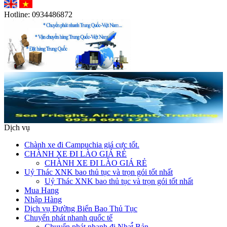
Hotline:
0934486872
Dịch vụ
Chành xe đi Campuchia giá cực tốt.
CHÀNH XE ĐI LÀO GIÁ RẺ
CHÀNH XE ĐI LÀO GIÁ RẺ
Uỷ Thác XNK bao thủ tục và trọn gói tốt nhất
Uỷ Thác XNK bao thủ tục và trọn gói tốt nhất
Mua Hang
Nhập Hàng
Dịch vụ Đường Biển Bao Thủ Tục
Chuyển phát nhanh quốc tế
Chuyển phát nhanh đi Nhat̉̀ Bản