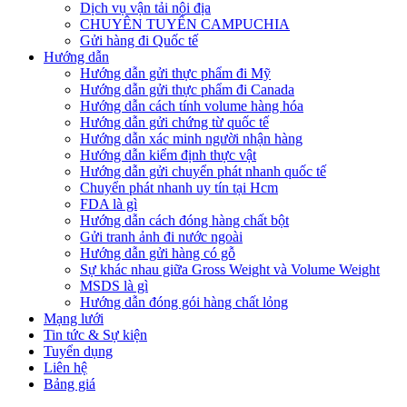
Dịch vụ vận tải nội địa
CHUYÊN TUYẾN CAMPUCHIA
Gửi hàng đi Quốc tế
Hướng dẫn
Hướng dẫn gửi thực phẩm đi Mỹ
Hướng dẫn gửi thực phẩm đi Canada
Hướng dẫn cách tính volume hàng hóa
Hướng dẫn gửi chứng từ quốc tế
Hướng dẫn xác minh người nhận hàng
Hướng dẫn kiểm định thực vật
Hướng dẫn gửi chuyển phát nhanh quốc tế
Chuyển phát nhanh uy tín tại Hcm
FDA là gì
Hướng dẫn cách đóng hàng chất bột
Gửi tranh ảnh đi nước ngoài
Hướng dẫn gửi hàng có gỗ
Sự khác nhau giữa Gross Weight và Volume Weight
MSDS là gì
Hướng dẫn đóng gói hàng chất lỏng
Mạng lưới
Tin tức & Sự kiện
Tuyển dụng
Liên hệ
Bảng giá