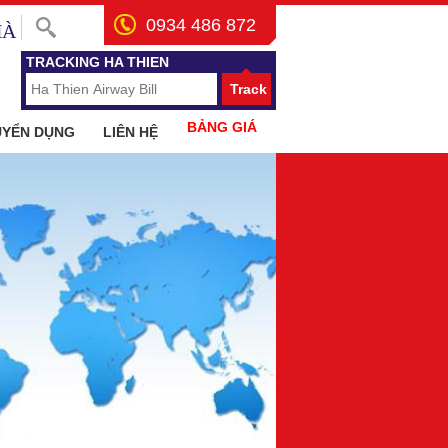
0934 486 872
HÀ
TRACKING HA THIEN
Track
BẢNG GIÁ
UYỂN DỤNG
LIÊN HỆ