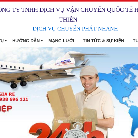
ÔNG TY TNHH DỊCH VỤ VẬN CHUYỂN QUỐC TẾ 
THIÊN
DỊCH VỤ CHUYỂN PHÁT NHANH
VỤ
HƯỚNG DẪN
MẠNG LƯỚI
TIN TỨC & SỰ KIỆN
T