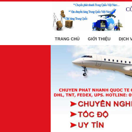
C
TRANG CHỦ
GIỚI THIỆU
DỊCH 