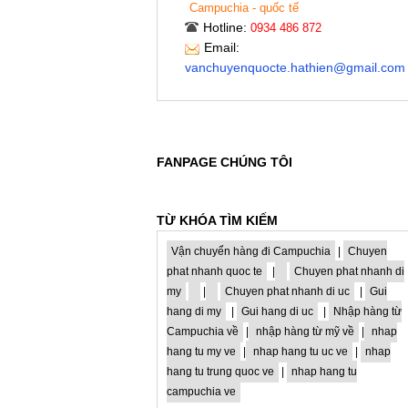
Campuchia - quốc tế
Hotline:
0934 486 872
Email:
vanchuyenquocte.hathien@gmail.com
FANPAGE CHÚNG TÔI
TỪ KHÓA TÌM KIẾM
Vận chuyển hàng đi Campuchia
|
Chuyen
phat nhanh quoc te
|
Chuyen phat nhanh di
my
|
Chuyen phat nhanh di uc
|
Gui
hang di my
|
Gui hang di uc
|
Nhập hàng từ
Campuchia về
|
nhập hàng từ mỹ về
|
nhap
hang tu my ve
|
nhap hang tu uc ve
|
nhap
hang tu trung quoc ve
|
nhap hang tu
campuchia ve