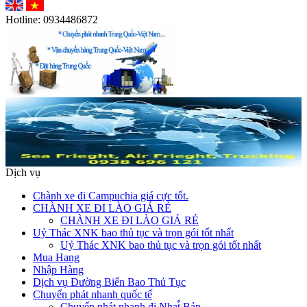
Hotline:
0934486872
Dịch vụ
Chành xe đi Campuchia giá cực tốt.
CHÀNH XE ĐI LÀO GIÁ RẺ
CHÀNH XE ĐI LÀO GIÁ RẺ
Uỷ Thác XNK bao thủ tục và trọn gói tốt nhất
Uỷ Thác XNK bao thủ tục và trọn gói tốt nhất
Mua Hang
Nhập Hàng
Dịch vụ Đường Biển Bao Thủ Tục
Chuyển phát nhanh quốc tế
Chuyển phát nhanh đi Nhat̉̀ Bản