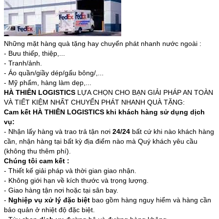
Những mặt hàng quà tặng hay chuyển phát nhanh nước ngoài :
- Bưu thiếp, thiệp,...
- Tranh/ảnh.
- Áo quần/giầy dép/gấu bông/,...
- Mỹ phẩm, hàng làm dẹp,...
HÀ THIÊN LOGISTICS
LỰA CHỌN CHO BẠN GIẢI PHÁP AN TOÀN
VÀ TIẾT KIỆM NHẤT CHUYỂN PHÁT NHANH QUÀ TẶNG:
Cam kết HÀ THIÊN LOGISTICS khi khách hàng sử dụng dịch
vụ:
- Nhận lấy hàng và trao trả tận nơi
24/24
bất cứ khi nào khách hàng
cần, nhận hàng tại bất kỳ địa điểm nào mà Quý khách yêu cầu
(không thu thêm phí).
Chúng tôi cam kết :
- Thiết kế giải pháp và thời gian giao nhận.
- Không giới hạn về kích thước và trọng lượng.
- Giao hàng tận nơi hoặc tại sân bay.
-
Nghiệp vụ xử lý đặc biệt
bao gồm hàng nguy hiểm và hàng cần
bảo quản ở nhiệt độ đặc biệt.