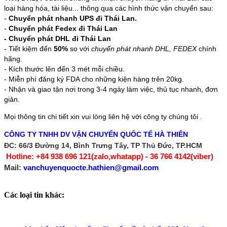
loại hàng hóa, tài liệu... thông qua các hình thức vận chuyển sau:
-
Chuyển phát nhanh UPS đi Thái Lan.
-
Chuyển phát Fedex đi Thái Lan
- Chuyển phát DHL đi Thái Lan
- Tiết kiệm đến
50%
so với
chuyển phát nhanh DHL, FEDEX
chính
hãng.
- Kích thước lên đến 3 mét mỗi chiều.
- Miễn phí đăng ký FDA cho những kiện hàng trên 20kg.
- Nhận và giao tận nơi trong 3-4 ngày làm việc, thủ tục nhanh, đơn
giản.
Mọi thông tin chi tiết xin vui lòng liên hệ với công ty chúng tôi .
CÔNG TY TNHH DV VẬN CHUYỂN QUỐC TẾ HÀ THIÊN
ĐC: 66/3 Đường 14, Bình Trưng Tây, TP Thủ Đức, TP.HCM
Hotline: +84 938 696 121(zalo,whatapp) - 36 766 4142(viber)
Mail: 
vanchuyenquocte.hathien@gmail.com
Các loại tin khác: