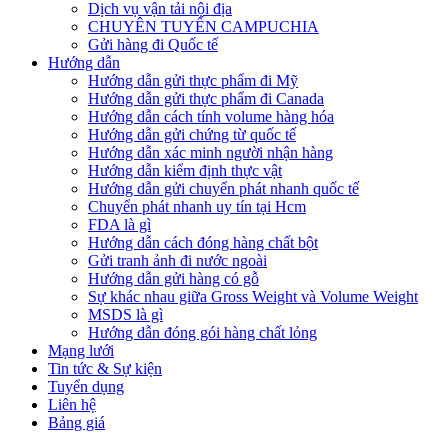
Dịch vụ vận tải nội địa
CHUYÊN TUYẾN CAMPUCHIA
Gửi hàng đi Quốc tế
Hướng dẫn
Hướng dẫn gửi thực phẩm đi Mỹ
Hướng dẫn gửi thực phẩm đi Canada
Hướng dẫn cách tính volume hàng hóa
Hướng dẫn gửi chứng từ quốc tế
Hướng dẫn xác minh người nhận hàng
Hướng dẫn kiểm định thực vật
Hướng dẫn gửi chuyển phát nhanh quốc tế
Chuyển phát nhanh uy tín tại Hcm
FDA là gì
Hướng dẫn cách đóng hàng chất bột
Gửi tranh ảnh đi nước ngoài
Hướng dẫn gửi hàng có gỗ
Sự khác nhau giữa Gross Weight và Volume Weight
MSDS là gì
Hướng dẫn đóng gói hàng chất lỏng
Mạng lưới
Tin tức & Sự kiện
Tuyển dụng
Liên hệ
Bảng giá