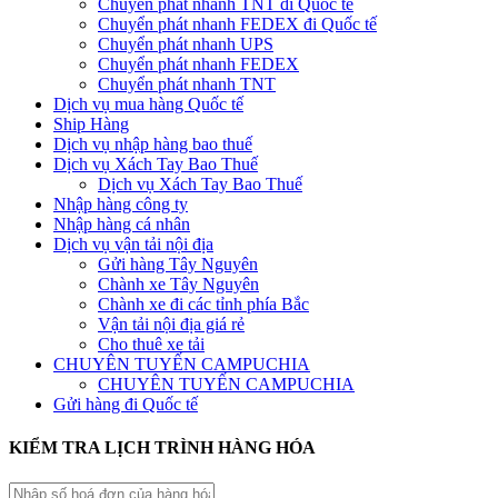
Chuyển phát nhanh TNT đi Quốc tế
Chuyển phát nhanh FEDEX đi Quốc tế
Chuyển phát nhanh UPS
Chuyển phát nhanh FEDEX
Chuyển phát nhanh TNT
Dịch vụ mua hàng Quốc tế
Ship Hàng
Dịch vụ nhập hàng bao thuế
Dịch vụ Xách Tay Bao Thuế
Dịch vụ Xách Tay Bao Thuế
Nhập hàng công ty
Nhập hàng cá nhân
Dịch vụ vận tải nội địa
Gửi hàng Tây Nguyên
Chành xe Tây Nguyên
Chành xe đi các tỉnh phía Bắc
Vận tải nội địa giá rẻ
Cho thuê xe tải
CHUYÊN TUYẾN CAMPUCHIA
CHUYÊN TUYẾN CAMPUCHIA
Gửi hàng đi Quốc tế
KIỂM TRA LỊCH TRÌNH HÀNG HÓA