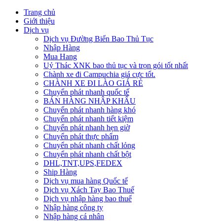
Trang chủ
Giới thiệu
Dịch vụ
Dịch vụ Đường Biển Bao Thủ Tục
Nhập Hàng
Mua Hang
Uỷ Thác XNK bao thủ tục và trọn gói tốt nhất
Chành xe đi Campuchia giá cực tốt.
CHÀNH XE ĐI LÀO GIÁ RẺ
Chuyển phát nhanh quốc tế
BÁN HÀNG NHẬP KHẨU
Chuyển phát nhanh hàng khó
Chuyển phát nhanh tiết kiệm
Chuyển phát nhanh hẹn giờ
Chuyển phát thực phẩm
Chuyển phát nhanh chất lỏng
Chuyển phát nhanh chất bột
DHL,TNT,UPS,FEDEX
Ship Hàng
Dịch vụ mua hàng Quốc tế
Dịch vụ Xách Tay Bao Thuế
Dịch vụ nhập hàng bao thuế
Nhập hàng công ty
Nhập hàng cá nhân