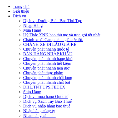
Trang chủ
Giới thiệu
Dịch vụ
Dịch vụ Đường Biển Bao Thủ Tục
Nhập Hàng
Mua Hang
Uỷ Thác XNK bao thủ tục và trọn gói tốt nhất
Chành xe đi Campuchia giá cực tốt.
CHÀNH XE ĐI LÀO GIÁ RẺ
Chuyển phát nhanh quốc tế
BÁN HÀNG NHẬP KHẨU
Chuyển phát nhanh hàng khó
Chuyển phát nhanh tiết kiệm
Chuyển phát nhanh hẹn giờ
Chuyển phát thực phẩm
Chuyển phát nhanh chất lỏng
Chuyển phát nhanh chất bột
DHL,TNT,UPS,FEDEX
Ship Hàng
Dịch vụ mua hàng Quốc tế
Dịch vụ Xách Tay Bao Thuế
Dịch vụ nhập hàng bao thuế
Nhập hàng công ty
Nhập hàng cá nhân