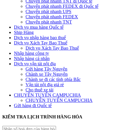
Chuyển phát nhanh TNT đi Quốc tế
Chuyển phát nhanh FEDEX đi Quốc tế
Chuyển phát nhanh UPS
Chuyển phát nhanh FEDEX
Chuyển phát nhanh TNT
Dịch vụ mua hàng Quốc tế
Ship Hàng
Dịch vụ nhập hàng bao thuế
Dịch vụ Xách Tay Bao Thuế
Dịch vụ Xách Tay Bao Thuế
Nhập hàng công ty
Nhập hàng cá nhân
Dịch vụ vận tải nội địa
Gửi hàng Tây Nguyên
Chành xe Tây Nguyên
Chành xe đi các tỉnh phía Bắc
Vận tải nội địa giá rẻ
Cho thuê xe tải
CHUYÊN TUYẾN CAMPUCHIA
CHUYÊN TUYẾN CAMPUCHIA
Gửi hàng đi Quốc tế
KIỂM TRA LỊCH TRÌNH HÀNG HÓA