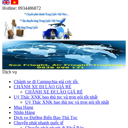
Hotline:
0934486872
Dịch vụ
Chành xe đi Campuchia giá cực tốt.
CHÀNH XE ĐI LÀO GIÁ RẺ
CHÀNH XE ĐI LÀO GIÁ RẺ
Uỷ Thác XNK bao thủ tục và trọn gói tốt nhất
Uỷ Thác XNK bao thủ tục và trọn gói tốt nhất
Mua Hang
Nhập Hàng
Dịch vụ Đường Biển Bao Thủ Tục
Chuyển phát nhanh quốc tế
Chuyển phát nhanh đi Nhat̉̀ Bản