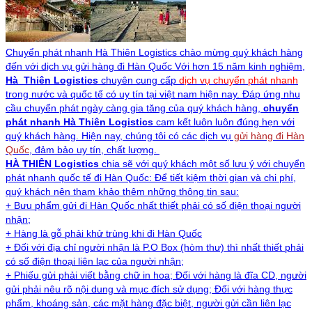
Chuyển phát nhanh Hà Thiên Logistics chào mừng quý khách hàng
đến với dịch vụ gửi hàng đi Hàn Quốc Với hơn 15 năm kinh nghiệm,
Hà Thiên Logistics
chuyên cung cấp
dịch vụ chuyển phát nhanh
trong nước và quốc tế có uy tín tại việt nam hiện nay. Đáp ứng nhu
cầu chuyển phát ngày càng gia tăng của quý khách hàng,
chuyển
phát nhanh Hà Thiên Logistics
cam kết luôn luôn đúng hẹn với
quý khách hàng. Hiện nay, chúng tôi có các dịch vụ
gửi hàng đi
Hàn
Quốc
, đảm bảo uy tín, chất lượng.
HÀ THIÊN Logistics
chia sẽ với quý khách một số lưu ý với chuyển
phát nhanh quốc tế đi Hàn Quốc: Để tiết kiệm thời gian và chi phí,
quý khách nên tham khảo thêm những thông tin sau:
+
Bưu phẩm
gửi đi
Hàn Quốc
nhất thiết phải có số điện thoại người
nhận;
+
Hàng là gỗ
phải khử trùng khi đi
Hàn Quốc
+ Đối với địa chỉ người nhận là P.O Box (hòm thư) thì nhất thiết phải
có số điện thoại liên lạc của người nhận;
+ Phiếu gửi phải viết bằng chữ in hoa; Đối với hàng là đĩa CD, người
gửi phải nêu rõ nội dung và mục đích sử dụng; Đối với hàng thực
phẩm, khoáng sản, các mặt hàng đặc biệt, người gửi cần liên lạc