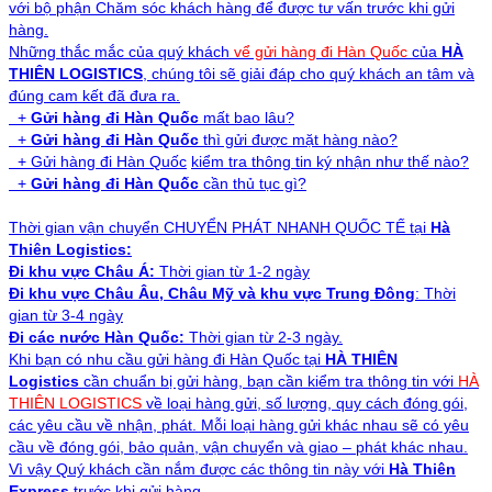
với bộ phận Chăm sóc khách hàng để được tư vấn trước khi gửi
hàng.
Những thắc mắc của quý khách
vể gửi hàng đi
Hàn Quốc
của
HÀ
THIÊN LOGISTICS
, chúng tôi sẽ giải đáp cho quý khách an tâm và
đúng cam kết đã đưa ra.
+
Gửi hàng đi
Hàn Quốc
mất bao lâu?
+
Gửi hàng đi
Hàn Quốc
thì gửi được mặt hàng nào?
+
Gửi hàng đi
Hàn Quốc
kiểm tra thông tin ký nhận như thế nào?
+
Gửi hàng đi
Hàn Quốc
cần thủ tục gì?
Thời gian vận chuyển
CHUYỂN PHÁT NHANH QUỐC TẾ
tại
Hà
Thiên Logistics:
Đi khu vực Châu Á:
Thời gian từ 1-2 ngày
Đi khu vực Châu Âu, Châu Mỹ
và khu vực Trung Đông
: Thời
gian từ 3-4 ngày
Đi các nước
Hàn Quốc
:
Thời gian từ 2-3 ngày.
Khi bạn có nhu cầu gửi hàng đi Hàn Quốc
tại
HÀ THIÊN
Logistics
cần chuẩn bị gửi hàng, bạn cần kiểm tra thông tin với
HÀ
THIÊN LOGISTICS
về loại hàng gửi, số lượng, quy cách đóng gói,
các yêu cầu về nhận, phát. Mỗi loại hàng gửi khác nhau sẽ có yêu
cầu về đóng gói, bảo quản, vận chuyển và giao – phát khác nhau.
Vì vậy Quý khách c
ần nắm được các thông tin này với
Hà Thiên
Express
trước khi gửi hàng.