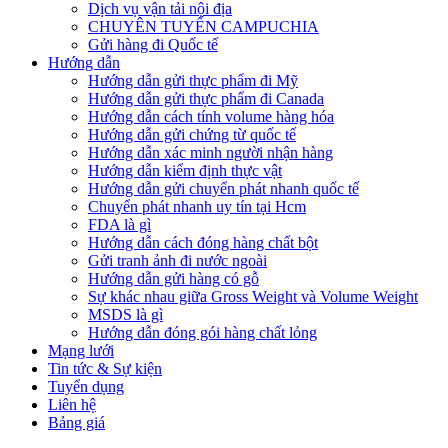
Dịch vụ vận tải nội địa
CHUYÊN TUYẾN CAMPUCHIA
Gửi hàng đi Quốc tế
Hướng dẫn
Hướng dẫn gửi thực phẩm đi Mỹ
Hướng dẫn gửi thực phẩm đi Canada
Hướng dẫn cách tính volume hàng hóa
Hướng dẫn gửi chứng từ quốc tế
Hướng dẫn xác minh người nhận hàng
Hướng dẫn kiểm định thực vật
Hướng dẫn gửi chuyển phát nhanh quốc tế
Chuyển phát nhanh uy tín tại Hcm
FDA là gì
Hướng dẫn cách đóng hàng chất bột
Gửi tranh ảnh đi nước ngoài
Hướng dẫn gửi hàng có gỗ
Sự khác nhau giữa Gross Weight và Volume Weight
MSDS là gì
Hướng dẫn đóng gói hàng chất lỏng
Mạng lưới
Tin tức & Sự kiện
Tuyển dụng
Liên hệ
Bảng giá