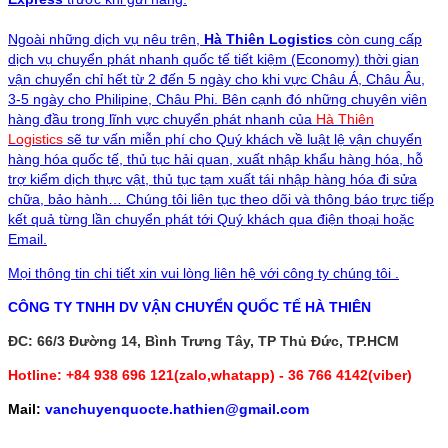
Ngoài những dịch vụ nêu trên,
Hà Thiên Logistics
còn cung cấp
dịch vụ
chuyển phát nhanh quốc tế tiết kiệm (Economy)
thời gian
vận chuyển chỉ hết từ 2 đến 5 ngày cho khi vực Châu Á, Châu Âu,
3-5 ngày cho
Philipine
, Châu Phi. Bên cạnh đó những chuyên viên
hàng đầu trong lĩnh vực chuyển phát nhanh của
Hà Thiên
Logistics
sẽ tư vấn miễn phí cho Quý khách về luật lệ vận chuyển
hàng hóa quốc tế, thủ tục hải quan, xuất nhập khẩu hàng hóa, hỗ
trợ kiểm dịch thực vật, thủ tục tạm xuất tái nhập hàng hóa đi sửa
chữa, bảo hành… Chúng tôi liên tục theo dõi và thông báo trực tiếp
kết quả từng lần chuyển phát tới Quý khách qua điện thoại hoặc
Email.
Mọi thông tin chi tiết xin vui lòng liên hệ với công ty chúng tôi .
CÔNG TY TNHH DV VẬN CHUYỂN QUỐC TẾ HÀ THIÊN
ĐC: 66/3 Đường 14, Bình Trưng Tây, TP Thủ Đức, TP.HCM
Hotline: +84 938 696 121(zalo,whatapp) - 36 766 4142(viber)
Mail:
vanchuyenquocte.hathien@gmail.com