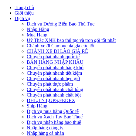
Trang chủ
Giới thiệu
Dịch vụ
Dịch vụ Đường Biển Bao Thủ Tục
Nhập Hàng
Mua Hang
Uỷ Thác XNK bao thủ tục và trọn gói tốt nhất
Chành xe đi Campuchia giá cực tốt.
CHÀNH XE ĐI LÀO GIÁ RẺ
Chuyển phát nhanh quốc tế
BÁN HÀNG NHẬP KHẨU
Chuyển phát nhanh hàng khó
Chuyển phát nhanh tiết kiệm
Chuyển phát nhanh hẹn giờ
Chuyển phát thực phẩm
Chuyển phát nhanh chất lỏng
Chuyển phát nhanh chất bột
DHL,TNT,UPS,FEDEX
Ship Hàng
Dịch vụ mua hàng Quốc tế
Dịch vụ Xách Tay Bao Thuế
Dịch vụ nhập hàng bao thuế
Nhập hàng công ty
Nhập hàng cá nhân