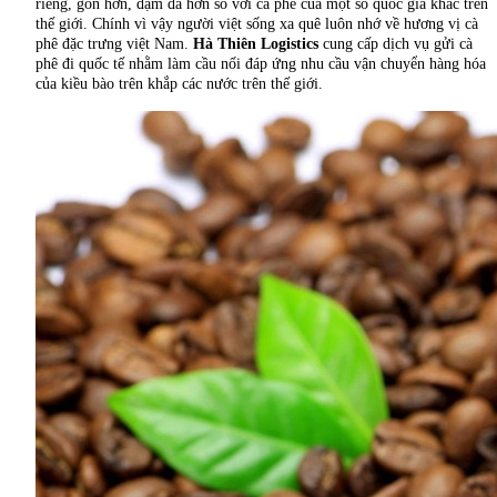
riêng, gon hơn, đậm đà hơn so với cà phê của một số quốc gia khác trên
thế giới. Chính vì vậy người việt sống xa quê luôn nhớ về hương vị cà
phê đặc trưng việt Nam.
Hà Thiên Logistics
cung cấp dịch vụ gửi cà
phê đi quốc tế nhằm làm cầu nối đáp ứng nhu cầu vận chuyển hàng hóa
của kiều bào trên khắp các nước trên thế giới.