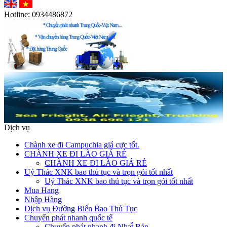
Hotline:
0934486872
Dịch vụ
Chành xe đi Campuchia giá cực tốt.
CHÀNH XE ĐI LÀO GIÁ RẺ
CHÀNH XE ĐI LÀO GIÁ RẺ
Uỷ Thác XNK bao thủ tục và trọn gói tốt nhất
Uỷ Thác XNK bao thủ tục và trọn gói tốt nhất
Mua Hang
Nhập Hàng
Dịch vụ Đường Biển Bao Thủ Tục
Chuyển phát nhanh quốc tế
Chuyển phát nhanh đi Nhat̉̀ Bản