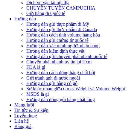
Dịch vụ vận tải nội địa
CHUYÊN TUYẾN CAMPUCHIA
Gửi hàng đi Quốc tế
Hướng dẫn
Hướng dẫn gửi thực phẩm đi Mỹ
Hướng dẫn gửi thực phẩm đi Canada
Hướng dẫn cách tính volume hàng hóa
Hướng dẫn gửi chứng từ quốc tế
Hướng dẫn xác minh người nhận hàng
Hướng dẫn kiểm định thực vật
Hướng dẫn gửi chuyển phát nhanh quốc tế
Chuyển phát nhanh uy tín tại Hcm
FDA là gì
Hướng dẫn cách đóng hàng chất bột
Gửi tranh ảnh đi nước ngoài
Hướng dẫn gửi hàng có gỗ
Sự khác nhau giữa Gross Weight và Volume Weight
MSDS là gì
Hướng dẫn đóng gói hàng chất lỏng
Mạng lưới
Tin tức & Sự kiện
Tuyển dụng
Liên hệ
Bảng giá