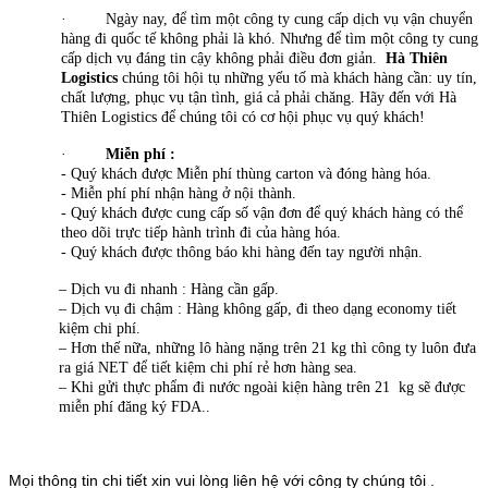
· Ngày nay, để tìm một công ty cung cấp dịch vụ vận chuyển
hàng đi quốc tế không phải là khó. Nhưng để tìm một công ty cung
cấp dịch vụ đáng tin cậy không phải điều đơn giản.
Hà Thiên
Logistics
chúng tôi hội tụ những yếu tố mà khách hàng cần: uy tín,
chất lượng, phục vụ tận tình, giá cả phải chăng. Hãy đến với Hà
Thiên Logistics để chúng tôi có cơ hội phục vụ quý khách!
·
Miễn phí :
- Quý khách được Miễn phí thùng carton và đóng hàng hóa.
- Miễn phí phí nhận hàng ở nội thành.
- Quý khách được cung cấp số vận đơn để quý khách hàng có thể
theo dõi trực tiếp hành trình đi của hàng hóa.
- Quý khách được thông báo khi hàng đến tay người nhận.
– Dịch vu đi nhanh : Hàng cần gấp.
– Dịch vụ đi chậm : Hàng không gấp, đi theo dạng economy tiết
kiệm chi phí.
– Hơn thế nữa, những lô hàng nặng trên 21 kg thì công ty luôn đưa
ra giá NET để tiết kiệm chi phí rẻ hơn hàng sea.
– Khi gửi thực phẩm đi nước ngoài kiện hàng trên 21 kg sẽ được
miễn phí đăng ký FDA..
Mọi thông tin chi tiết xin vui lòng liên hệ với công ty chúng tôi .