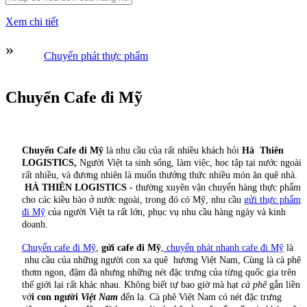
Xem chi tiết
»
Chuyển phát thực phẩm
Chuyển Cafe đi Mỹ
Chuyển Cafe đi Mỹ
là nhu cầu của rất nhiều khách hỏi
Hà Thiên
LOGISTICS,
Người Việt ta sinh sống, làm việc, học tập tại nước ngoài
rất nhiều, và đương nhiên là muốn thưởng thức nhiều món ăn quê nhà.
HÀ THIÊN LOGISTICS
- thường xuyên vận chuyển hàng thực phẩm
cho các kiều bào ở nước ngoài, trong đó có Mỹ, nhu cầu
gửi thực phẩm
đi Mỹ
của người Việt ta rất lớn, phục vụ nhu cầu hàng ngày và kinh
doanh.
Chuyển cafe đi Mỹ
,
gửi cafe đi Mỹ
,
chuyển phát nhanh cafe đi Mỹ
là
nhu cầu của những người con xa quê hương Việt Nam, Cùng là cà phê
thơm ngon, đậm đà nhưng những nét đặc trưng của từng quốc gia trên
thế giới lại rất khác nhau. Không biết tự bao giờ mà hạt
cà phê
gắn liền
vớ
i con người
Việt Nam
đến lạ. Cà phê Việt Nam có nét đặc trưng