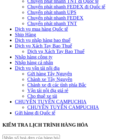
Chuyển phát nhanh TNT đi Quốc tế
Chuyển phát nhanh FEDEX đi Quốc tế
Chuyển phát nhanh UPS
Chuyển phát nhanh FEDEX
Chuyển phát nhanh TNT
Dịch vụ mua hàng Quốc tế
Ship Hàng
Dịch vụ nhập hàng bao thuế
Dịch vụ Xách Tay Bao Thuế
Dịch vụ Xách Tay Bao Thuế
Nhập hàng công ty
Nhập hàng cá nhân
Dịch vụ vận tải nội địa
Gửi hàng Tây Nguyên
Chành xe Tây Nguyên
Chành xe đi các tỉnh phía Bắc
Vận tải nội địa giá rẻ
Cho thuê xe tải
CHUYÊN TUYẾN CAMPUCHIA
CHUYÊN TUYẾN CAMPUCHIA
Gửi hàng đi Quốc tế
KIỂM TRA LỊCH TRÌNH HÀNG HÓA