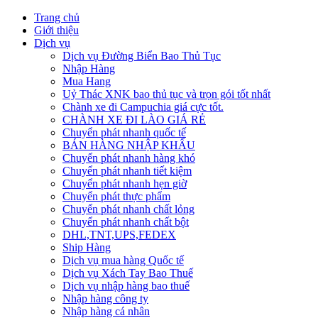
Trang chủ
Giới thiệu
Dịch vụ
Dịch vụ Đường Biển Bao Thủ Tục
Nhập Hàng
Mua Hang
Uỷ Thác XNK bao thủ tục và trọn gói tốt nhất
Chành xe đi Campuchia giá cực tốt.
CHÀNH XE ĐI LÀO GIÁ RẺ
Chuyển phát nhanh quốc tế
BÁN HÀNG NHẬP KHẨU
Chuyển phát nhanh hàng khó
Chuyển phát nhanh tiết kiệm
Chuyển phát nhanh hẹn giờ
Chuyển phát thực phẩm
Chuyển phát nhanh chất lỏng
Chuyển phát nhanh chất bột
DHL,TNT,UPS,FEDEX
Ship Hàng
Dịch vụ mua hàng Quốc tế
Dịch vụ Xách Tay Bao Thuế
Dịch vụ nhập hàng bao thuế
Nhập hàng công ty
Nhập hàng cá nhân