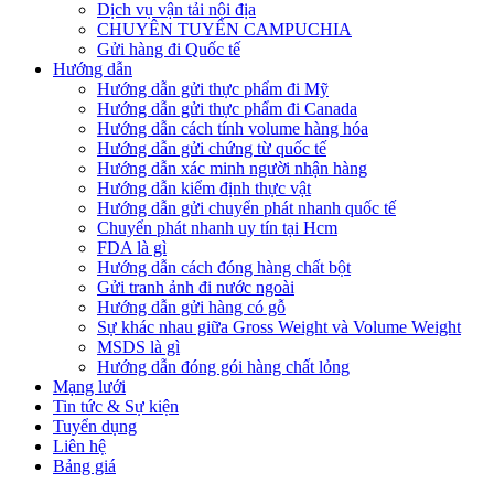
Dịch vụ vận tải nội địa
CHUYÊN TUYẾN CAMPUCHIA
Gửi hàng đi Quốc tế
Hướng dẫn
Hướng dẫn gửi thực phẩm đi Mỹ
Hướng dẫn gửi thực phẩm đi Canada
Hướng dẫn cách tính volume hàng hóa
Hướng dẫn gửi chứng từ quốc tế
Hướng dẫn xác minh người nhận hàng
Hướng dẫn kiểm định thực vật
Hướng dẫn gửi chuyển phát nhanh quốc tế
Chuyển phát nhanh uy tín tại Hcm
FDA là gì
Hướng dẫn cách đóng hàng chất bột
Gửi tranh ảnh đi nước ngoài
Hướng dẫn gửi hàng có gỗ
Sự khác nhau giữa Gross Weight và Volume Weight
MSDS là gì
Hướng dẫn đóng gói hàng chất lỏng
Mạng lưới
Tin tức & Sự kiện
Tuyển dụng
Liên hệ
Bảng giá