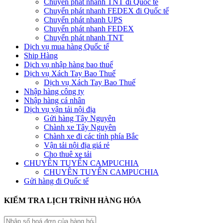
Chuyển phát nhanh TNT đi Quốc tế
Chuyển phát nhanh FEDEX đi Quốc tế
Chuyển phát nhanh UPS
Chuyển phát nhanh FEDEX
Chuyển phát nhanh TNT
Dịch vụ mua hàng Quốc tế
Ship Hàng
Dịch vụ nhập hàng bao thuế
Dịch vụ Xách Tay Bao Thuế
Dịch vụ Xách Tay Bao Thuế
Nhập hàng công ty
Nhập hàng cá nhân
Dịch vụ vận tải nội địa
Gửi hàng Tây Nguyên
Chành xe Tây Nguyên
Chành xe đi các tỉnh phía Bắc
Vận tải nội địa giá rẻ
Cho thuê xe tải
CHUYÊN TUYẾN CAMPUCHIA
CHUYÊN TUYẾN CAMPUCHIA
Gửi hàng đi Quốc tế
KIỂM TRA LỊCH TRÌNH HÀNG HÓA