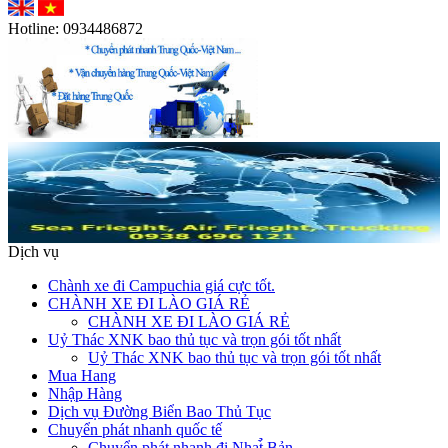
Hotline:
0934486872
Dịch vụ
Chành xe đi Campuchia giá cực tốt.
CHÀNH XE ĐI LÀO GIÁ RẺ
CHÀNH XE ĐI LÀO GIÁ RẺ
Uỷ Thác XNK bao thủ tục và trọn gói tốt nhất
Uỷ Thác XNK bao thủ tục và trọn gói tốt nhất
Mua Hang
Nhập Hàng
Dịch vụ Đường Biển Bao Thủ Tục
Chuyển phát nhanh quốc tế
Chuyển phát nhanh đi Nhat̉̀ Bản