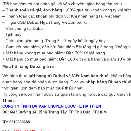
(Đã bao gồm cả phí đóng gói và vận chuyển, giao hàng tận nơi.)
– Thanh toán trị giá đơn hàng:
100% qua tài khoản công ty khi sử 
– Thanh toán các khoản phí dịch vụ: Khi nhận hàng tại Việt Nam.
– Tỉ giá USD Dubai: Ngân hàng Vietcombank.
– Văn phòng tại Dubai:
– Lịch bay:
– Thời gian giao hàng: Trong 5 – 7 ngày kể từ ngày bay.
– Cam kết bảo hiểm, đền bù: Bảo hiểm 5% tổng trị giá hàng (không b
+ Mất hàng không mua bảo hiểm: Đền 70% trị giá hàng.
+ Mất hàng có mua bảo hiểm: Đền 100% trị giá hàng và giảm 10% phí 
Mua hộ hàng Dubai giá rẻ
Với hình thức
gửi hàng từ Dubai về Việt Nam bao thuế
, khách hàng
quan hàng hóa để nhận được hàng. Dịch vụ
nhập hàng Bỉ bao thu
thời gian luôn đảm bảo mức thuế thấp nhất.
Hy vọng sẽ luôn nhận được sự quan tâm ủng hộ của các quý khách 
Thiên
.
CÔNG TY TNHH DV VẬN CHUYỂN QUỐC TẾ HÀ THIÊN
ĐC: 66/3 Đường 14, Bình Trưng Tây, TP Thủ Đức, TP.HCM
ID: 0316830688