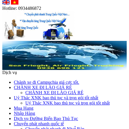
Hotline:
0934486872
Dịch vụ
Chành xe đi Campuchia giá cực tốt.
CHÀNH XE ĐI LÀO GIÁ RẺ
CHÀNH XE ĐI LÀO GIÁ RẺ
Uỷ Thác XNK bao thủ tục và trọn gói tốt nhất
Uỷ Thác XNK bao thủ tục và trọn gói tốt nhất
Mua Hang
Nhập Hàng
Dịch vụ Đường Biển Bao Thủ Tục
Chuyển phát nhanh quốc tế
Chuyển phát nhanh đi Nhat̉̀ Bản