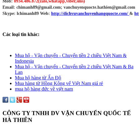
Mob:
0934.486.872(zalo,whatapp,viber,sms)
Email: chimanh89@gmail.com; vanchuyenquocte.hathien@gmail.com
Skype: lchimanh89 Web:
http://dichvuvanchuyenhangquocte.com/
&
ht
Các loại tin khác:
Mua hộ - Vận chuyển - Chuyển tiền 2 chiều Việt Nam &
Indonesia
Mua hộ - Vận chuyển - Chuyển tiền 2 chiều Việt Nam & Ba
Lan
Mua hộ hàng từ Ấn Độ
Mua hàng từ Hồng Kông vể Việt Nam giá rẻ
mua hộ hàng đức về việt nam
CÔNG TY TNHH DV VẬN CHUYỂN QUỐC TẾ
HÀ THIÊN