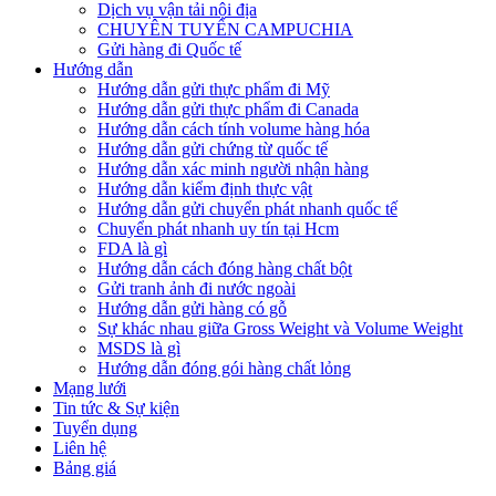
Dịch vụ vận tải nội địa
CHUYÊN TUYẾN CAMPUCHIA
Gửi hàng đi Quốc tế
Hướng dẫn
Hướng dẫn gửi thực phẩm đi Mỹ
Hướng dẫn gửi thực phẩm đi Canada
Hướng dẫn cách tính volume hàng hóa
Hướng dẫn gửi chứng từ quốc tế
Hướng dẫn xác minh người nhận hàng
Hướng dẫn kiểm định thực vật
Hướng dẫn gửi chuyển phát nhanh quốc tế
Chuyển phát nhanh uy tín tại Hcm
FDA là gì
Hướng dẫn cách đóng hàng chất bột
Gửi tranh ảnh đi nước ngoài
Hướng dẫn gửi hàng có gỗ
Sự khác nhau giữa Gross Weight và Volume Weight
MSDS là gì
Hướng dẫn đóng gói hàng chất lỏng
Mạng lưới
Tin tức & Sự kiện
Tuyển dụng
Liên hệ
Bảng giá