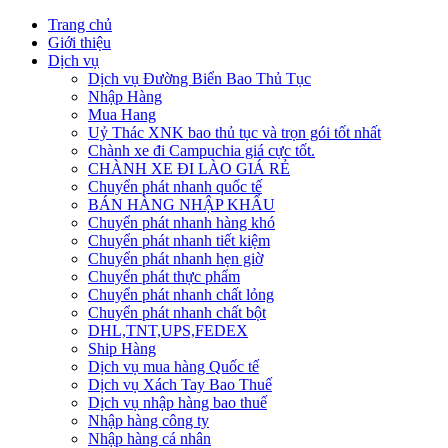
Trang chủ
Giới thiệu
Dịch vụ
Dịch vụ Đường Biển Bao Thủ Tục
Nhập Hàng
Mua Hang
Uỷ Thác XNK bao thủ tục và trọn gói tốt nhất
Chành xe đi Campuchia giá cực tốt.
CHÀNH XE ĐI LÀO GIÁ RẺ
Chuyển phát nhanh quốc tế
BÁN HÀNG NHẬP KHẨU
Chuyển phát nhanh hàng khó
Chuyển phát nhanh tiết kiệm
Chuyển phát nhanh hẹn giờ
Chuyển phát thực phẩm
Chuyển phát nhanh chất lỏng
Chuyển phát nhanh chất bột
DHL,TNT,UPS,FEDEX
Ship Hàng
Dịch vụ mua hàng Quốc tế
Dịch vụ Xách Tay Bao Thuế
Dịch vụ nhập hàng bao thuế
Nhập hàng công ty
Nhập hàng cá nhân