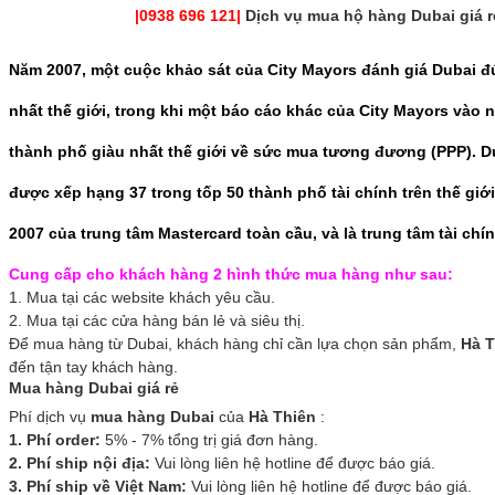
|
0938 696 121|
Dịch vụ mua hộ hàng Dubai giá r
Năm 2007, một cuộc khảo sát của City Mayors đánh giá Dubai đứ
nhất thế giới, trong khi một báo cáo khác của City Mayors vào
thành phố giàu nhất thế giới về sức mua tương đương (PPP). Du
được xếp hạng 37 trong tốp 50 thành phố tài chính trên thế gi
2007 của trung tâm Mastercard toàn cầu, và là trung tâm tài ch
Cung cấp cho khách hàng 2 hình thức mua hàng như sau:
1. Mua tại các website khách yêu cầu.
2. Mua tại các cửa hàng bán lẻ và siêu thị.
Để mua hàng từ Dubai, khách hàng chỉ cần lựa chọn sản phẩm,
Hà T
đến tận tay khách hàng.
Mua hàng Dubai giá rẻ
Phí dịch vụ
mua hàng Dubai
của
Hà Thiên
:
1. Phí order:
5% - 7% tổng trị giá đơn hàng.
2. Phí ship nội địa:
Vui lòng liên hệ hotline để được báo giá.
3. Phí ship về Việt Nam:
Vui lòng liên hệ hotline để được báo giá.