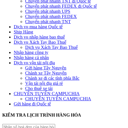
Chuyển phát nhanh TNT đi Quốc tế
Chuyển phát nhanh FEDEX đi Quốc tế
Chuyển phát nhanh UPS
Chuyển phát nhanh FEDEX
Chuyển phát nhanh TNT
Dịch vụ mua hàng Quốc tế
Ship Hàng
Dịch vụ nhập hàng bao thuế
Dịch vụ Xách Tay Bao Thuế
Dịch vụ Xách Tay Bao Thuế
Nhập hàng công ty
Nhập hàng cá nhân
Dịch vụ vận tải nội địa
Gửi hàng Tây Nguyên
Chành xe Tây Nguyên
Chành xe đi các tỉnh phía Bắc
Vận tải nội địa giá rẻ
Cho thuê xe tải
CHUYÊN TUYẾN CAMPUCHIA
CHUYÊN TUYẾN CAMPUCHIA
Gửi hàng đi Quốc tế
KIỂM TRA LỊCH TRÌNH HÀNG HÓA