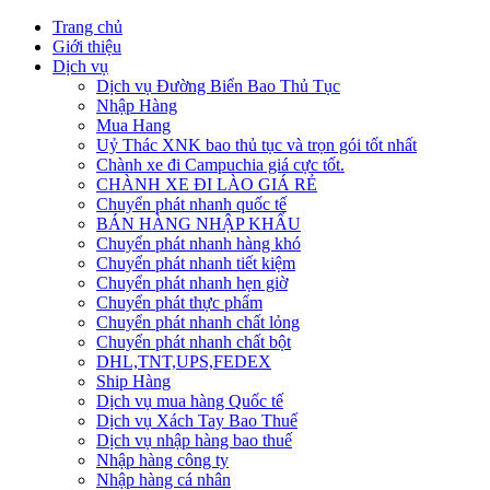
Trang chủ
Giới thiệu
Dịch vụ
Dịch vụ Đường Biển Bao Thủ Tục
Nhập Hàng
Mua Hang
Uỷ Thác XNK bao thủ tục và trọn gói tốt nhất
Chành xe đi Campuchia giá cực tốt.
CHÀNH XE ĐI LÀO GIÁ RẺ
Chuyển phát nhanh quốc tế
BÁN HÀNG NHẬP KHẨU
Chuyển phát nhanh hàng khó
Chuyển phát nhanh tiết kiệm
Chuyển phát nhanh hẹn giờ
Chuyển phát thực phẩm
Chuyển phát nhanh chất lỏng
Chuyển phát nhanh chất bột
DHL,TNT,UPS,FEDEX
Ship Hàng
Dịch vụ mua hàng Quốc tế
Dịch vụ Xách Tay Bao Thuế
Dịch vụ nhập hàng bao thuế
Nhập hàng công ty
Nhập hàng cá nhân