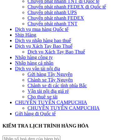
Chuyển phát nhanh TNT đi Quốc tế
Chuyển phát nhanh FEDEX đi Quốc tế
Chuyển phát nhanh UPS
Chuyển phát nhanh FEDEX
Chuyển phát nhanh TNT
Dịch vụ mua hàng Quốc tế
Ship Hàng
Dịch vụ nhập hàng bao thuế
Dịch vụ Xách Tay Bao Thuế
Dịch vụ Xách Tay Bao Thuế
Nhập hàng công ty
Nhập hàng cá nhân
Dịch vụ vận tải nội địa
Gửi hàng Tây Nguyên
Chành xe Tây Nguyên
Chành xe đi các tỉnh phía Bắc
Vận tải nội địa giá rẻ
Cho thuê xe tải
CHUYÊN TUYẾN CAMPUCHIA
CHUYÊN TUYẾN CAMPUCHIA
Gửi hàng đi Quốc tế
KIỂM TRA LỊCH TRÌNH HÀNG HÓA