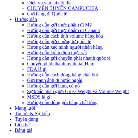
Dịch vụ vận tải nội địa
CHUYÊN TUYẾN CAMPUCHIA
Gửi hàng đi Quốc tế
Hướng dẫn
Hướng dẫn gửi thực phẩm đi Mỹ
Hướng dẫn gửi thực phẩm đi Canada
Hướng dẫn cách tính volume hàng hóa
Hướng dẫn gửi chứng từ quốc tế
Hướng dẫn xác minh người nhận hàng
Hướng dẫn kiểm định thực vật
Hướng dẫn gửi chuyển phát nhanh quốc tế
Chuyển phát nhanh uy tín tại Hcm
FDA là gì
Hướng dẫn cách đóng hàng chất bột
Gửi tranh ảnh đi nước ngoài
Hướng dẫn gửi hàng có gỗ
Sự khác nhau giữa Gross Weight và Volume Weight
MSDS là gì
Hướng dẫn đóng gói hàng chất lỏng
Mạng lưới
Tin tức & Sự kiện
Tuyển dụng
Liên hệ
Bảng giá