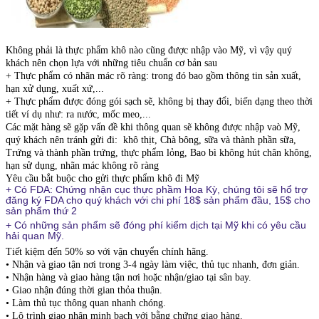
Không phải là thực phẩm khô nào cũng được nhập vào Mỹ, vì vậy quý
khách nên chọn lựa với những tiêu chuẩn cơ bản sau
+ Thực phẩm có nhãn mác rõ ràng: trong đó bao gồm thông tin sản xuất,
hạn xử dụng, xuất xứ,...
+ Thực phẩm được đóng gói sạch sẽ, không bị thay đổi, biến dạng theo thời
tiết ví dụ như: ra nước, mốc meo,...
Các mặt hàng sẽ gặp vấn đề khi thông quan sẽ không được nhập vaò Mỹ,
quý khách nên tránh gửi đi: khô thịt, Chà bông, sữa và thành phần sữa,
Trứng và thành phần trứng, thực phẩm lỏng, Bao bì không hút chân không,
hạn sử dụng, nhãn mác không rõ ràng
Yêu cầu bắt buộc cho gửi thực phẩm khô đi Mỹ
+ Có FDA: Chứng nhận cục thực phầm Hoa Kỳ, chúng tôi sẽ hổ trợ
đăng ký FDA cho quý khách với chi phí 18$ sản phẩm đầu, 15$ cho
sản phẩm thứ 2
+ Có những sản phẩm sẽ đóng phí kiểm dịch tại Mỹ khi có yêu cầu
hải quan Mỹ.
Tiết kiệm đến 50% so với vận chuyển chính hãng.
• Nhận và giao tận nơi trong 3-4 ngày làm việc, thủ tục nhanh, đơn giản.
• Nhận hàng và giao hàng tận nơi hoặc nhận/giao tại sân bay.
• Giao nhận đúng thời gian thỏa thuận.
• Làm thủ tục thông quan nhanh chóng.
• Lộ trình giao nhận minh bạch với bằng chứng giao hàng.