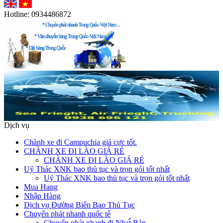
Hotline:
0934486872
Dịch vụ
Chành xe đi Campuchia giá cực tốt.
CHÀNH XE ĐI LÀO GIÁ RẺ
CHÀNH XE ĐI LÀO GIÁ RẺ
Uỷ Thác XNK bao thủ tục và trọn gói tốt nhất
Uỷ Thác XNK bao thủ tục và trọn gói tốt nhất
Mua Hang
Nhập Hàng
Dịch vụ Đường Biển Bao Thủ Tục
Chuyển phát nhanh quốc tế
Chuyển phát nhanh đi Nhat̉̀ Bản